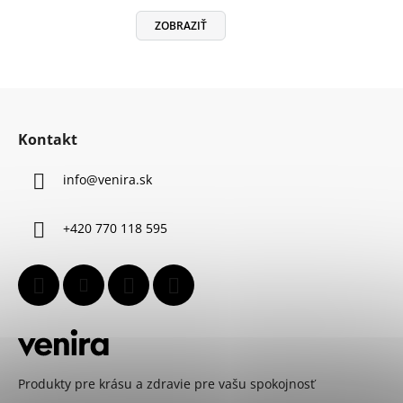
ZOBRAZIŤ
Z
á
Kontakt
p
ä
info
@
venira.sk
t
i
+420 770 118 595
e
Produkty pre krásu a zdravie pre vašu spokojnosť