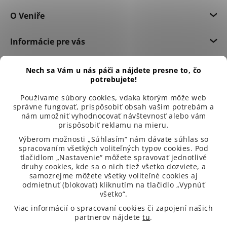
O Veniře
Informácie pre vás
Dôležité informácie
Nech sa Vám u nás páči a nájdete presne to, čo
potrebujete!
Používame súbory cookies, vďaka ktorým môže web
správne fungovať, prispôsobiť obsah vašim potrebám a
nám umožniť vyhodnocovať návštevnosť alebo vám
prispôsobiť reklamu na mieru.
Výberom možnosti „Súhlasím“ nám dávate súhlas so
spracovaním všetkých voliteľných typov cookies. Pod
tlačidlom „Nastavenie“ môžete spravovať jednotlivé
druhy cookies, kde sa o nich tiež všetko dozviete, a
samozrejme môžete všetky voliteľné cookies aj
odmietnuť (blokovať) kliknutím na tlačidlo „Vypnúť
všetko“.
99 % spokojených zákazníků
Viac informácií o spracovaní cookies či zapojení našich
partnerov nájdete
tu
.