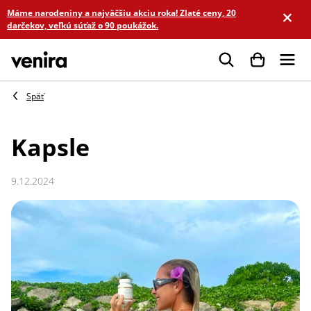
Prejsť
Máme narodeniny a najväčšiu akciu roka! Zlaté ceny, 20
na
darčekov, veľkú súťaž o 90 poukážok.
obsah
Hľadať
Kapsle
9.12.2024