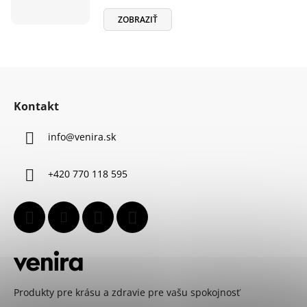
ZOBRAZIŤ
Z
á
Kontakt
p
ä
info
@
venira.sk
t
i
+420 770 118 595
e
Produkty pre krásu a zdravie pre vašu spokojnosť