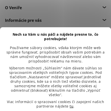
O Veniře
Informácie pre vás
Dôležité informácie
Nech sa Vám u nás páči a nájdete presne to, čo
potrebujete!
Používame súbory cookies, vďaka ktorým môže web
správne fungovať, prispôsobiť obsah vašim potrebám a
nám umožniť vyhodnocovať návštevnosť alebo vám
prispôsobiť reklamu na mieru.
Výberom možnosti „Súhlasím“ nám dávate súhlas so
spracovaním všetkých voliteľných typov cookies. Pod
tlačidlom „Nastavenie“ môžete spravovať jednotlivé
druhy cookies, kde sa o nich tiež všetko dozviete, a
samozrejme môžete všetky voliteľné cookies aj
odmietnuť (blokovať) kliknutím na tlačidlo „Vypnúť
všetko“.
99 % spokojených zákazníků
Viac informácií o spracovaní cookies či zapojení našich
partnerov nájdete
tu
.