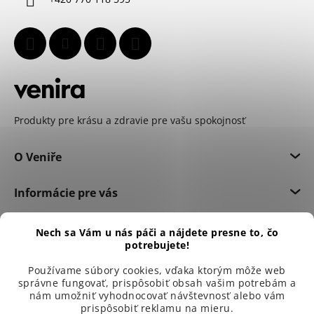
e
Produkty pre krásu a zdravie pre vašu spokojnosť
O Veniře
Informácie pre vás
Dôležité informácie
Nech sa Vám u nás páči a nájdete presne to, čo
potrebujete!
Používame súbory cookies, vďaka ktorým môže web
správne fungovať, prispôsobiť obsah vašim potrebám a
nám umožniť vyhodnocovať návštevnosť alebo vám
prispôsobiť reklamu na mieru.