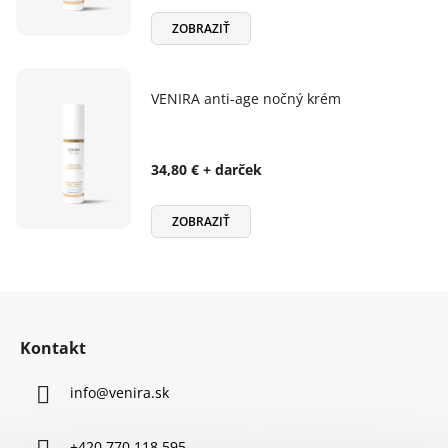
ZOBRAZIŤ
VENIRA anti-age nočný krém
34,80 € + darček
ZOBRAZIŤ
Z
á
Kontakt
p
ä
info
@
venira.sk
t
i
+420 770 118 595