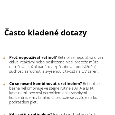
Často kladené dotazy
Proč nepoužívat retinol?
Retinol se nepoužívá u velmi
citlivé, reaktivní nebo poškozené pleti, protože může
narušovat kožní bariéru a způsobovat podráždění,
suchost, zarudnutí a zvýšenou citlivost na UV záření.
Co se nesmí kombinovat s retinolem?
Retinol se
běžně nekombinuje ve stejné rutině s AHA a BHA
kyselinami, benzoyl peroxidem ani s vysokými
koncentracemi vitamínu C, protože se zvyšuje riziko
podráždění pleti.
Kdy začít s retinolem?
Retinol se obvykle začíná