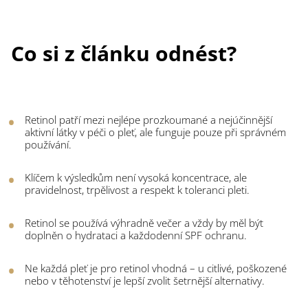
Co si z článku odnést?
Retinol patří mezi nejlépe prozkoumané a nejúčinnější
aktivní látky v péči o pleť, ale funguje pouze při správném
používání.
Klíčem k výsledkům není vysoká koncentrace, ale
pravidelnost, trpělivost a respekt k toleranci pleti.
Retinol se používá výhradně večer a vždy by měl být
doplněn o hydrataci a každodenní SPF ochranu.
Ne každá pleť je pro retinol vhodná – u citlivé, poškozené
nebo v těhotenství je lepší zvolit šetrnější alternativy.