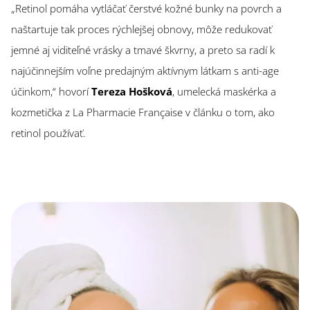
„Retinol pomáha vytláčať čerstvé kožné bunky na povrch a
naštartuje tak proces rýchlejšej obnovy, môže redukovať
jemné aj viditeľné vrásky a tmavé škvrny, a preto sa radí k
najúčinnejším voľne predajným aktívnym látkam s anti-age
účinkom,“ hovorí
Tereza Hošková
, umelecká maskérka a
kozmetička z La Pharmacie Française v článku o tom, ako
retinol používať.