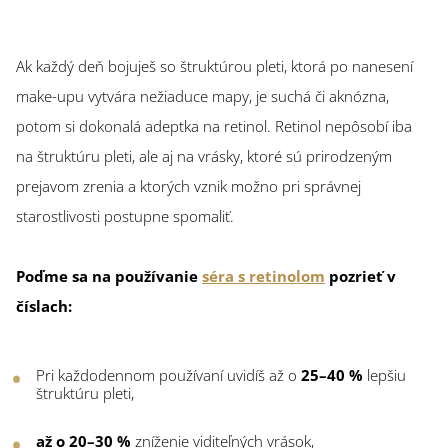
Ak každý deň bojuješ so štruktúrou pleti, ktorá po nanesení
make-upu vytvára nežiaduce mapy, je suchá či aknózna,
potom si dokonalá adeptka na retinol. Retinol nepôsobí iba
na štruktúru pleti, ale aj na vrásky, ktoré sú prirodzeným
prejavom zrenia a ktorých vznik možno pri správnej
starostlivosti postupne spomaliť.
Poďme sa na používanie
séra s retinolom
pozrieť v
číslach:
Pri každodennom používaní uvidíš až o
25–40 %
lepšiu
štruktúru pleti,
až o 20–30 %
zníženie viditeľných vrások,