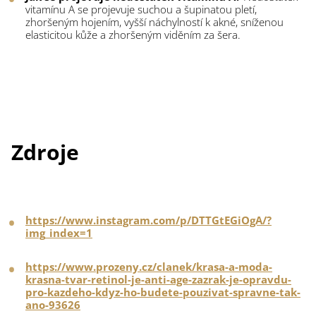
vitamínu A se projevuje suchou a šupinatou pletí,
zhoršeným hojením, vyšší náchylností k akné, sníženou
elasticitou kůže a zhoršeným viděním za šera.
Zdroje
https://www.instagram.com/p/DTTGtEGiOgA/?
img_index=1
https://www.prozeny.cz/clanek/krasa-a-moda-
krasna-tvar-retinol-je-anti-age-zazrak-je-opravdu-
pro-kazdeho-kdyz-ho-budete-pouzivat-spravne-tak-
ano-93626