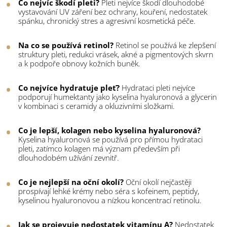
Co nejvíc škodí pleti?
Pleti nejvíce škodí dlouhodobé
vystavování UV záření bez ochrany, kouření, nedostatek
spánku, chronický stres a agresivní kosmetická péče.
Na co se používá retinol?
Retinol se používá ke zlepšení
struktury pleti, redukci vrásek, akné a pigmentových skvrn
a k podpoře obnovy kožních buněk.
Co nejvíce hydratuje pleť?
Hydrataci pleti nejvíce
podporují humektanty jako kyselina hyaluronová a glycerin
v kombinaci s ceramidy a okluzivními složkami.
Co je lepší, kolagen nebo kyselina hyaluronová?
Kyselina hyaluronová se používá pro přímou hydrataci
pleti, zatímco kolagen má význam především při
dlouhodobém užívání zevnitř.
Co je nejlepší na oční okolí?
Oční okolí nejčastěji
prospívají lehké krémy nebo séra s kofeinem, peptidy,
kyselinou hyaluronovou a nízkou koncentrací retinolu.
Jak se projevuje nedostatek vitamínu A?
Nedostatek