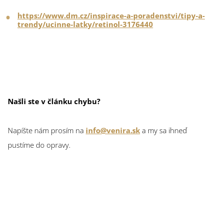
https://www.dm.cz/inspirace-a-poradenstvi/tipy-a-
trendy/ucinne-latky/retinol-3176440
Našli ste v článku chybu?
Napíšte nám prosím na
info@venira.sk
a my sa ihneď
pustíme do opravy.