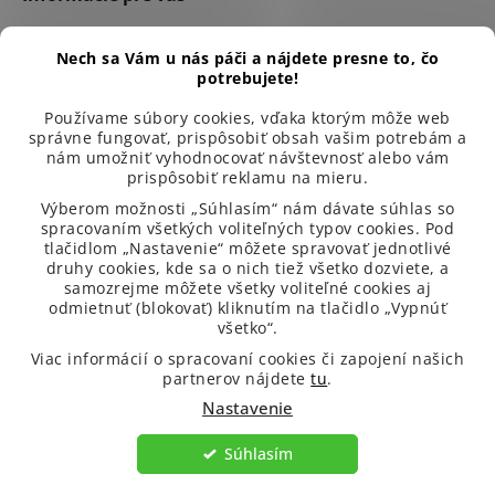
Dôležité informácie
Nech sa Vám u nás páči a nájdete presne to, čo
potrebujete!
Používame súbory cookies, vďaka ktorým môže web
správne fungovať, prispôsobiť obsah vašim potrebám a
nám umožniť vyhodnocovať návštevnosť alebo vám
prispôsobiť reklamu na mieru.
Výberom možnosti „Súhlasím“ nám dávate súhlas so
spracovaním všetkých voliteľných typov cookies. Pod
tlačidlom „Nastavenie“ môžete spravovať jednotlivé
druhy cookies, kde sa o nich tiež všetko dozviete, a
samozrejme môžete všetky voliteľné cookies aj
odmietnuť (blokovať) kliknutím na tlačidlo „Vypnúť
všetko“.
99 % spokojených zákazníků
Viac informácií o spracovaní cookies či zapojení našich
partnerov nájdete
tu
.
Nastavenie
Súhlasím
Copyright 2026
Venira.sk
. Všetky práva vyhradené.