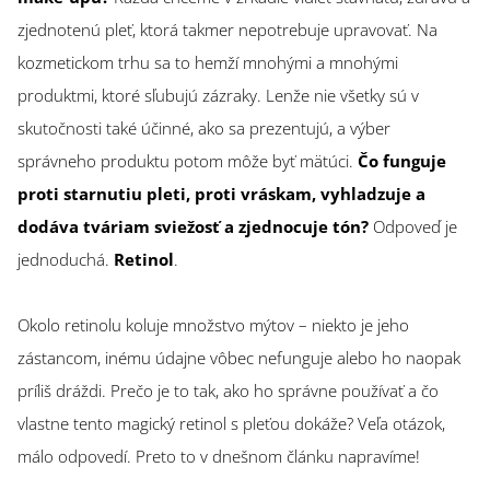
zjednotenú pleť, ktorá takmer nepotrebuje upravovať. Na
kozmetickom trhu sa to hemží mnohými a mnohými
produktmi, ktoré sľubujú zázraky. Lenže nie všetky sú v
skutočnosti také účinné, ako sa prezentujú, a výber
správneho produktu potom môže byť mätúci.
Čo funguje
proti starnutiu pleti, proti vráskam, vyhladzuje a
dodáva tváriam sviežosť a zjednocuje tón?
Odpoveď je
jednoduchá.
Retinol
.
Okolo retinolu koluje množstvo mýtov – niekto je jeho
zástancom, inému údajne vôbec nefunguje alebo ho naopak
príliš dráždi. Prečo je to tak, ako ho správne používať a čo
vlastne tento magický retinol s pleťou dokáže? Veľa otázok,
málo odpovedí. Preto to v dnešnom článku napravíme!