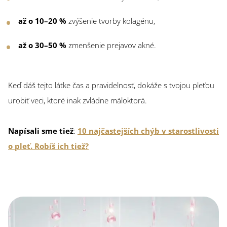
až o 10–20 %
zvýšenie tvorby kolagénu,
až o 30–50 %
zmenšenie prejavov akné.
Keď dáš tejto látke čas a pravidelnosť, dokáže s tvojou pleťou
urobiť veci, ktoré inak zvládne máloktorá.
Napísali sme tiež
:
10 najčastejších chýb v starostlivosti
o pleť. Robíš ich tiež?