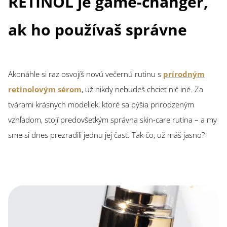
RETINOL je game-changer,
ak ho používaš správne
Akonáhle si raz osvojíš novú večernú rutinu s
prírodným
retinolovým sérom
, už nikdy nebudeš chcieť nič iné. Za
tvárami krásnych modeliek, ktoré sa pýšia prirodzeným
vzhľadom, stojí predovšetkým správna skin-care rutina – a my
sme si dnes prezradili jednu jej časť. Tak čo, už máš jasno?