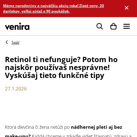
Prejsť
Máme narodeniny a najväčšiu akciu roka! Zlaté ceny, 20
na
darčekov, veľkú súťaž o 90 poukážok.
obsah
Hľadať
Retinol ti nefunguje? Potom ho
najskôr používaš nesprávne!
Vyskúšaj tieto funkčné tipy
27.1.2026
Ktorá dievčina či žena netúži po
nádhernej pleti aj bez
make-upu?
Každá chceme v zrkadle vidieť šťavnatú, zdravú a