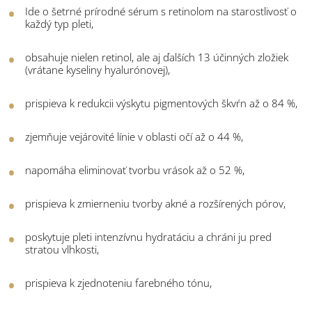
Ide o šetrné prírodné sérum s retinolom na starostlivosť o
každý typ pleti,
obsahuje nielen retinol, ale aj ďalších 13 účinných zložiek
(vrátane kyseliny hyalurónovej),
prispieva k redukcii výskytu pigmentových škvŕn až o 84 %,
zjemňuje vejárovité línie v oblasti očí až o 44 %,
napomáha eliminovať tvorbu vrások až o 52 %,
prispieva k zmierneniu tvorby akné a rozšírených pórov,
poskytuje pleti intenzívnu hydratáciu a chráni ju pred
stratou vlhkosti,
prispieva k zjednoteniu farebného tónu,