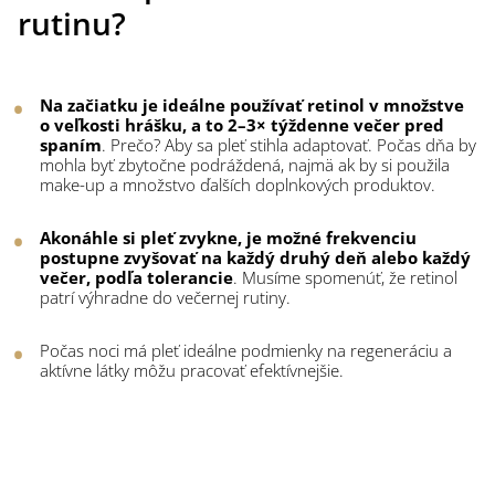
rutinu?
Na začiatku je ideálne používať retinol v množstve
o veľkosti hrášku, a to 2–3× týždenne večer pred
spaním
. Prečo? Aby sa pleť stihla adaptovať. Počas dňa by
mohla byť zbytočne podráždená, najmä ak by si použila
make-up a množstvo ďalších doplnkových produktov.
Akonáhle si pleť zvykne, je možné frekvenciu
postupne zvyšovať na každý druhý deň alebo každý
večer, podľa tolerancie
. Musíme spomenúť, že retinol
patrí výhradne do večernej rutiny.
Počas noci má pleť ideálne podmienky na regeneráciu a
aktívne látky môžu pracovať efektívnejšie.