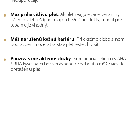
neodporúčajú.
Máš príliš citlivú pleť
. Ak pleť reaguje začervenaním,
pálením alebo štípaním aj na bežné produkty, retinol pre
teba nie je vhodný.
Máš narušenú kožnú bariéru
. Pri ekzéme alebo silnom
podráždení môže látka stav pleti ešte zhoršiť.
Používaš iné aktívne zložky
. Kombinácia retinolu s AHA
/ BHA kyselinami bez správneho rozvrhnutia môže viesť k
preťaženiu pleti.