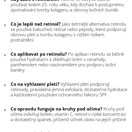
používat kolem 25. roku věku, kdy dochází k postupnému
zpomalování tvorby kolagenu a obnovy kožních buněk.
Co je lepší než retinol?
Jako šetrnější alternativa retinolu
se používá bakuchiol, retinal nebo peptidy, které podporují
obnovu pleti a tvorbu kolagenu s nižším rizikem
podráždění.
Co aplikovat po retinolu?
Po aplikaci retinolu se běžně
používá hydratační a zklidňující krém s ceramidy,
panthenolem nebo niacinamidem pro podporu kožní
bariéry.
Co na vyhlazení pleti?
Vyhlazení pleti podporují
retinoidy, pravidelná jemná exfoliace, dostatečná hydratace
a každodenní používání ochranného faktoru SPF.
Co opravdu funguje na kruhy pod očima?
Kruhy pod
očima ovlivňují kofein, vitamín C, retinol v nízké koncentraci
a dostatečný spánek, přičemž účinek závisí na jejich příčině.