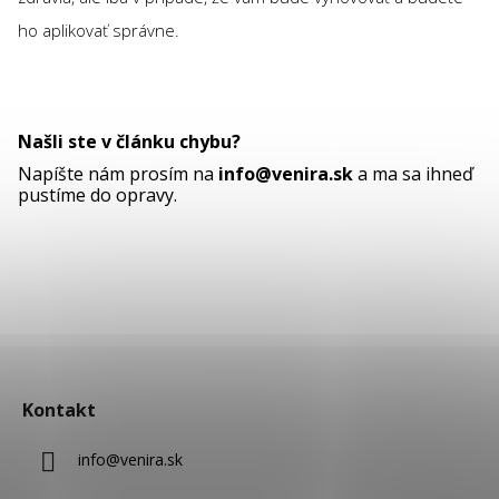
ho aplikovať správne.
Našli ste v článku chybu?
Napíšte nám prosím na
info@venira.sk
a ma sa ihneď
pustíme do opravy.
Z
á
Kontakt
p
ä
info
@
venira.sk
t