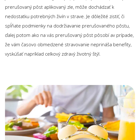
prerušovaný pôst aplikovaný zle, môže dochádzať k
nedostatku potrebných živín v strave. Je dôležité zistiť, či
spĺňate podmienky na dodržiavanie prerušovaného pôstu,
ďalej potom ako na vás prerušovaný pôst pôsobí av prípade,
že vám časovo obmedzené stravovanie neprináša benefity,
vyskúšať napríklad celkový zdravý životný štýl.