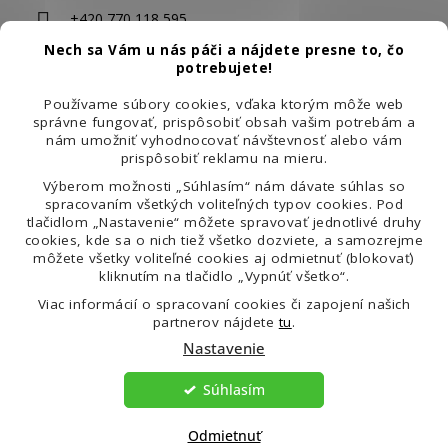
i
+420 770 118 595
e
Nech sa Vám u nás páči a nájdete presne to, čo
potrebujete!
Používame súbory cookies, vďaka ktorým môže web
správne fungovať, prispôsobiť obsah vašim potrebám a
nám umožniť vyhodnocovať návštevnosť alebo vám
prispôsobiť reklamu na mieru.
Výberom možnosti „Súhlasím“ nám dávate súhlas so
Produkty pre krásu a zdravie pre vašu spokojnosť
spracovaním všetkých voliteľných typov cookies. Pod
tlačidlom „Nastavenie“ môžete spravovať jednotlivé druhy
cookies, kde sa o nich tiež všetko dozviete, a samozrejme
O Veniře
môžete všetky voliteľné cookies aj odmietnuť (blokovať)
kliknutím na tlačidlo „Vypnúť všetko“.
Informácie pre vás
Viac informácií o spracovaní cookies či zapojení našich
partnerov nájdete
tu
.
Dôležité informácie
Nastavenie
Súhlasím
Odmietnuť