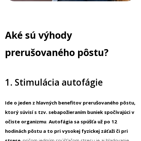
Aké sú výhody
prerušovaného pôstu?
1. Stimulácia autofágie
Ide o jeden z hlavných benefitov prerušovaného pôstu,
ktorý súvisí s tzv. sebapožieraním buniek spočívajúci v
očiste organizmu
.
Autofágia sa spúšťa už po 12
hodinách pôstu a to pri vysokej fyzickej záťaži či pri
strese
, pričom jedným spúšťačom stresu je aj hladovanie.