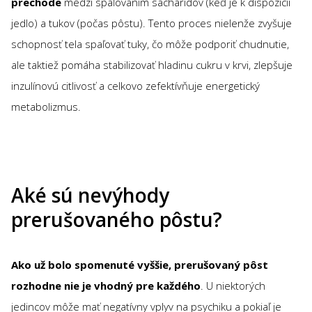
prechode
medzi spaľovaním sacharidov (keď je k dispozícii
jedlo) a tukov (počas pôstu). Tento proces nielenže zvyšuje
schopnosť tela spaľovať tuky, čo môže podporiť chudnutie,
ale taktiež pomáha stabilizovať hladinu cukru v krvi, zlepšuje
inzulínovú citlivosť a celkovo zefektívňuje energetický
metabolizmus.
Aké sú nevýhody
prerušovaného pôstu?
Ako už bolo spomenuté vyššie, prerušovaný pôst
rozhodne nie je vhodný pre každého
. U niektorých
jedincov môže mať negatívny vplyv na psychiku a pokiaľ je