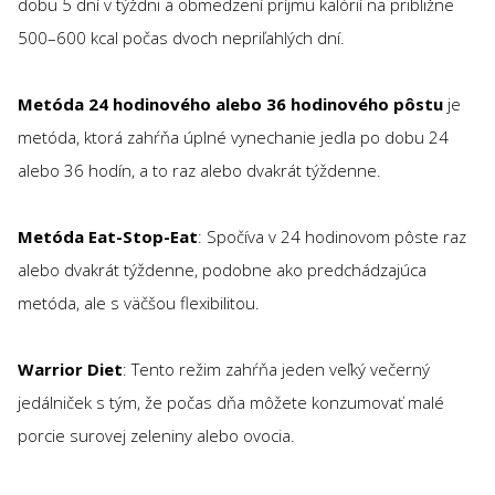
dobu 5 dní v týždni a obmedzení príjmu kalórií na približne
500–600 kcal počas dvoch nepriľahlých dní.
Metóda 24 hodinového alebo 36 hodinového pôstu
je
metóda, ktorá zahŕňa úplné vynechanie jedla po dobu 24
alebo 36 hodín, a to raz alebo dvakrát týždenne.
Metóda Eat-Stop-Eat
: Spočíva v 24 hodinovom pôste raz
alebo dvakrát týždenne, podobne ako predchádzajúca
metóda, ale s väčšou flexibilitou.
Warrior Diet
: Tento režim zahŕňa jeden veľký večerný
jedálniček s tým, že počas dňa môžete konzumovať malé
porcie surovej zeleniny alebo ovocia.