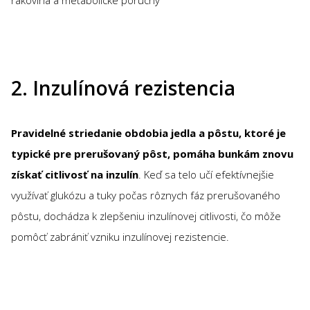
rakovina a metabolické poruchy
2. Inzulínová rezistencia
Pravidelné striedanie obdobia jedla a pôstu, ktoré je
typické pre prerušovaný pôst, pomáha bunkám znovu
získať citlivosť na inzulín
. Keď sa telo učí efektívnejšie
využívať glukózu a tuky počas rôznych fáz prerušovaného
pôstu, dochádza k zlepšeniu inzulínovej citlivosti, čo môže
pomôcť zabrániť vzniku inzulínovej rezistencie.