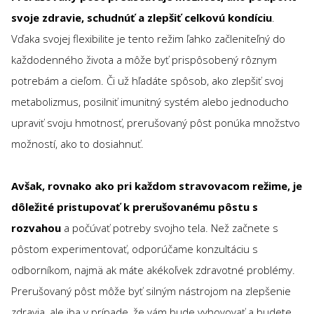
svoje zdravie, schudnúť a zlepšiť celkovú kondíciu
.
Vďaka svojej flexibilite je tento režim ľahko začleniteľný do
každodenného života a môže byť prispôsobený rôznym
potrebám a cieľom. Či už hľadáte spôsob, ako zlepšiť svoj
metabolizmus, posilniť imunitný systém alebo jednoducho
upraviť svoju hmotnosť, prerušovaný pôst ponúka množstvo
možností, ako to dosiahnuť.
Avšak, rovnako ako pri každom stravovacom režime, je
dôležité pristupovať k prerušovanému pôstu s
rozvahou
a počúvať potreby svojho tela. Než začnete s
pôstom experimentovať, odporúčame konzultáciu s
odborníkom, najmä ak máte akékoľvek zdravotné problémy.
Prerušovaný pôst môže byť silným nástrojom na zlepšenie
zdravia, ale iba v prípade, že vám bude vyhovovať a budete