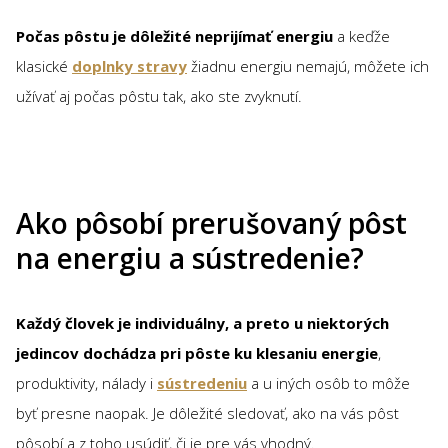
Počas pôstu je dôležité neprijímať energiu
a keďže
klasické
doplnky stravy
žiadnu energiu nemajú, môžete ich
užívať aj počas pôstu tak, ako ste zvyknutí.
Ako pôsobí prerušovaný pôst
na energiu a sústredenie?
Každý človek je individuálny, a preto u niektorých
jedincov dochádza pri pôste ku klesaniu energie
,
produktivity, nálady i
sústredeniu
a u iných osôb to môže
byť presne naopak. Je dôležité sledovať, ako na vás pôst
pôsobí a z toho usúdiť, či je pre vás vhodný.