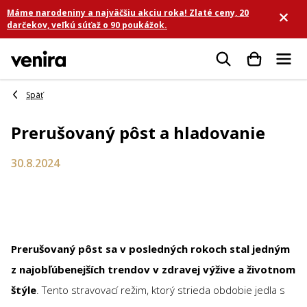
Prejsť
Máme narodeniny a najväčšiu akciu roka! Zlaté ceny, 20
na
darčekov, veľkú súťaž o 90 poukážok.
obsah
Hľadať
Prerušovaný pôst a hladovanie
30.8.2024
Prerušovaný pôst sa v posledných rokoch stal jedným
z najobľúbenejších trendov v zdravej výžive a životnom
štýle
. Tento stravovací režim, ktorý strieda obdobie jedla s