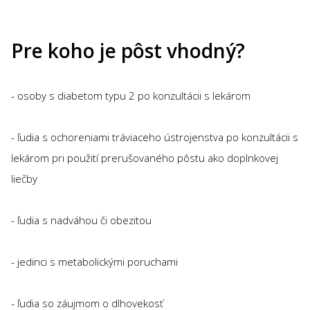
Pre koho je pôst vhodný?
- osoby s diabetom typu 2 po konzultácii s lekárom
- ľudia s ochoreniami tráviaceho ústrojenstva po konzultácii s
lekárom pri použití prerušovaného pôstu ako doplnkovej
liečby
- ľudia s nadváhou či obezitou
- jedinci s metabolickými poruchami
- ľudia so záujmom o dlhovekosť