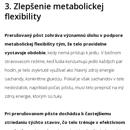
3. Zlepšenie metabolickej
flexibility
Prerušovaný pôst zohráva významnú úlohu v podpore
metabolickej flexibility tým, že telo pravidelne
vystavuje obdobie
, kedy nemá prístup k jedlu. V bežnom
stravovacom režime, keď ľudia konzumujú jedlo každých pár
hodín, je telo zvyknuté využívať ako hlavný zdroj energie
sacharidy, konkrétne glukózu. Pokiaľ je však sacharidov v tele
nedostatok, napríklad počas pôstu, musí telo prepnúť na iný
zdroj energie, ktorým sú tuky.
Pri prerušovanom pôste dochádza k častejšiemu
striedaniu týchto stavov, čo telo trénuje v efektívnom