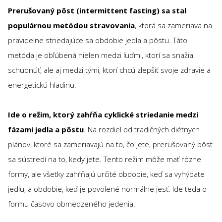
Prerušovaný pôst (intermittent fasting) sa stal
populárnou metódou stravovania
, ktorá sa zameriava na
pravidelne striedajúce sa obdobie jedla a pôstu. Táto
metóda je obľúbená nielen medzi ľuďmi, ktorí sa snažia
schudnúť, ale aj medzi tými, ktorí chcú zlepšiť svoje zdravie a
energetickú hladinu.
Ide o režim, ktorý zahŕňa cyklické striedanie medzi
fázami jedla a pôstu
. Na rozdiel od tradičných diétnych
plánov, ktoré sa zameriavajú na to, čo jete, prerušovaný pôst
sa sústredí na to, kedy jete. Tento režim môže mať rôzne
formy, ale všetky zahŕňajú určité obdobie, keď sa vyhýbate
jedlu, a obdobie, keď je povolené normálne jesť. Ide teda o
formu časovo obmedzeného jedenia.