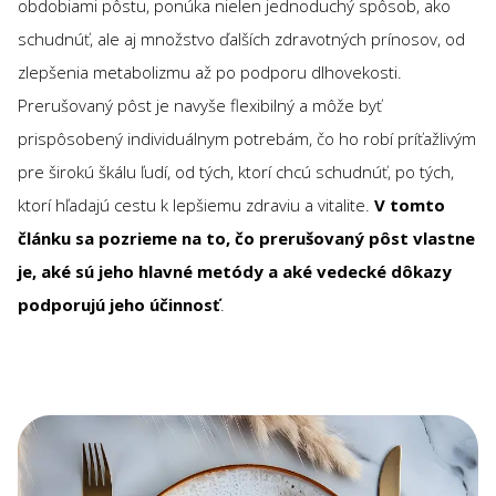
obdobiami pôstu, ponúka nielen jednoduchý spôsob, ako
schudnúť, ale aj množstvo ďalších zdravotných prínosov, od
zlepšenia metabolizmu až po podporu dlhovekosti.
Prerušovaný pôst je navyše flexibilný a môže byť
prispôsobený individuálnym potrebám, čo ho robí príťažlivým
pre širokú škálu ľudí, od tých, ktorí chcú schudnúť, po tých,
ktorí hľadajú cestu k lepšiemu zdraviu a vitalite.
V tomto
článku sa pozrieme na to, čo prerušovaný pôst vlastne
je, aké sú jeho hlavné metódy a aké vedecké dôkazy
podporujú jeho účinnosť
.