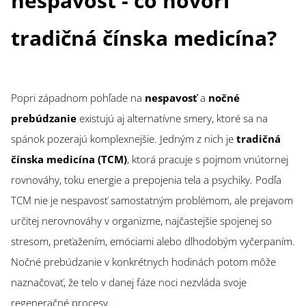
nespavosť - čo hovorí
tradičná čínska medicína?
Popri západnom pohľade na
nespavosť
a
nočné
prebúdzanie
existujú aj alternatívne smery, ktoré sa na
spánok pozerajú komplexnejšie. Jedným z nich je
tradičná
čínska medicína (TCM)
, ktorá pracuje s pojmom vnútornej
rovnováhy, toku energie a prepojenia tela a psychiky. Podľa
TCM nie je nespavosť samostatným problémom, ale prejavom
určitej nerovnováhy v organizme, najčastejšie spojenej so
stresom, preťažením, emóciami alebo dlhodobým vyčerpaním.
Nočné prebúdzanie v konkrétnych hodinách potom môže
naznačovať, že telo v danej fáze noci nezvláda svoje
regeneračné procesy.