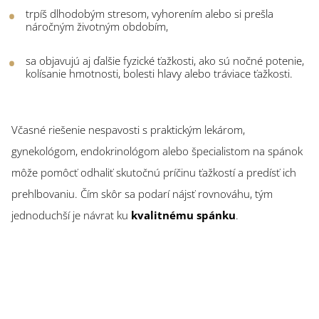
trpíš dlhodobým stresom, vyhorením alebo si prešla
náročným životným obdobím,
sa objavujú aj ďalšie fyzické ťažkosti, ako sú nočné potenie,
kolísanie hmotnosti, bolesti hlavy alebo tráviace ťažkosti.
Včasné riešenie nespavosti s praktickým lekárom,
gynekológom, endokrinológom alebo špecialistom na spánok
môže pomôcť odhaliť skutočnú príčinu ťažkostí a predísť ich
prehlbovaniu. Čím skôr sa podarí nájsť rovnováhu, tým
jednoduchší je návrat ku
kvalitnému spánku
.