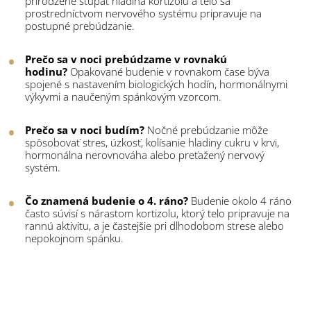
prirodzene stúpať hladina kortizolu a telo sa
prostredníctvom nervového systému pripravuje na
postupné prebúdzanie.
Prečo sa v noci prebúdzame v rovnakú
hodinu?
Opakované budenie v rovnakom čase býva
spojené s nastavením biologických hodín, hormonálnymi
výkyvmi a naučeným spánkovým vzorcom.
Prečo sa v noci budím?
Nočné prebúdzanie môže
spôsobovať stres, úzkosť, kolísanie hladiny cukru v krvi,
hormonálna nerovnováha alebo preťažený nervový
systém.
Čo znamená budenie o 4. ráno?
Budenie okolo 4 ráno
často súvisí s nárastom kortizolu, ktorý telo pripravuje na
rannú aktivitu, a je častejšie pri dlhodobom strese alebo
nepokojnom spánku.