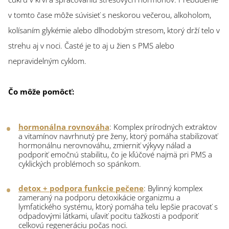
v tomto čase môže súvisieť s neskorou večerou, alkoholom,
kolísaním glykémie alebo dlhodobým stresom, ktorý drží telo v
strehu aj v noci. Časté je to aj u žien s PMS alebo
nepravidelným cyklom.
Čo môže pomôcť:
hormonálna rovnováha
: Komplex prírodných extraktov
a vitamínov navrhnutý pre ženy, ktorý pomáha stabilizovať
hormonálnu nerovnováhu, zmierniť výkyvy nálad a
podporiť emočnú stabilitu, čo je kľúčové najmä pri PMS a
cyklických problémoch so spánkom.
detox + podpora funkcie pečene
: Bylinný komplex
zameraný na podporu detoxikácie organizmu a
lymfatického systému, ktorý pomáha telu lepšie pracovať s
odpadovými látkami, uľaviť pocitu ťažkosti a podporiť
celkovú regeneráciu počas noci.