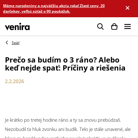
Prejsť
Máme narodeniny a najväčšiu akciu roka! Zlaté ceny, 20
na
darčekov, veľkú súťaž o 90 poukážok.
obsah
Hľadať
Prečo sa budím o 3 ráno? Alebo
keď nejde spať: Príčiny a riešenia
2.2.2026
Je krátko po tretej hodine ráno a ty sa znovu prebúdzaš.
Nezobudil ťa hluk zvonku ani budík. Telo je stále unavené, ale