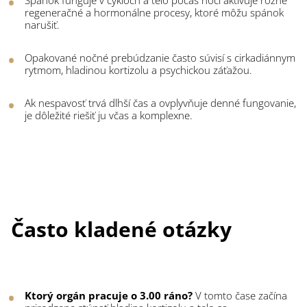
Spánok funguje v cykloch a telo počas noci aktivuje rôzne
regeneračné a hormonálne procesy, ktoré môžu spánok
narušiť.
Opakované nočné prebúdzanie často súvisí s cirkadiánnym
rytmom, hladinou kortizolu a psychickou záťažou.
Ak nespavosť trvá dlhší čas a ovplyvňuje denné fungovanie,
je dôležité riešiť ju včas a komplexne.
Často kladené otázky
Ktorý orgán pracuje o 3.00 ráno?
V tomto čase začína