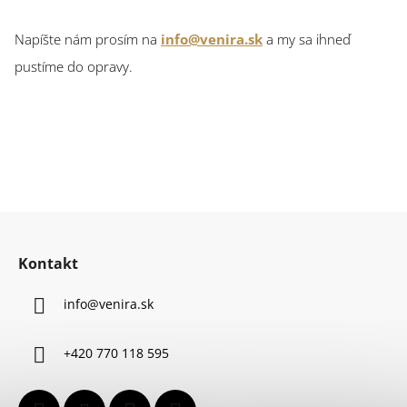
Napíšte nám prosím na
info@venira.sk
a my sa ihneď
pustíme do opravy.
Z
á
Kontakt
p
ä
info
@
venira.sk
t
i
+420 770 118 595
e