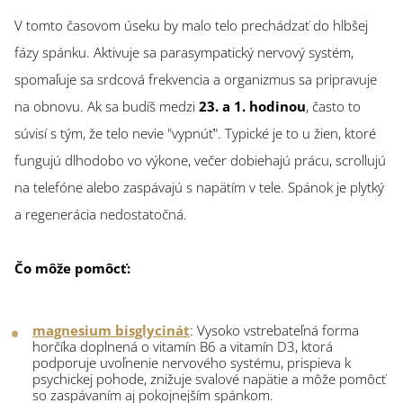
V tomto časovom úseku by malo telo prechádzať do hlbšej
fázy spánku. Aktivuje sa parasympatický nervový systém,
spomaľuje sa srdcová frekvencia a organizmus sa pripravuje
na obnovu. Ak sa budíš medzi
23. a 1. hodinou
, často to
súvisí s tým, že telo nevie "vypnúť". Typické je to u žien, ktoré
fungujú dlhodobo vo výkone, večer dobiehajú prácu, scrollujú
na telefóne alebo zaspávajú s napätím v tele. Spánok je plytký
a regenerácia nedostatočná.
Čo môže pomôcť:
magnesium bisglycinát
: Vysoko vstrebateľná forma
horčíka doplnená o vitamín B6 a vitamín D3, ktorá
podporuje uvoľnenie nervového systému, prispieva k
psychickej pohode, znižuje svalové napätie a môže pomôcť
so zaspávaním aj pokojnejším spánkom.