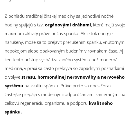
Z pohľadu tradičnej čínskej medicíny sa jednotlivé nočné
hodiny spájajú s tzv.
orgánovými dráhami
, ktoré majú svoje
maximum aktivity práve počas spánku. Ak je tok energie
narušený, môže sa to prejaviť prerušením spánku, vnútorným
nepokojom alebo opakovaným budením v rovnakom čase. Aj
keď tento prístup vychádza z iného systému než moderná
medicína, v praxi sa často prekrýva so západnými poznatkami
o vplyve
stresu, hormonálnej nerovnováhy a nervového
systému
na kvalitu spánku. Práve preto sa dnes čoraz
častejšie prepája s modernými odporúčaniami zameranými na
celkovú regeneráciu organizmu a podporu
kvalitného
spánku.