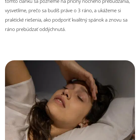
tomto článku sa pozrieme na príčiny nočného prebúdzania,
vysvetlíme, prečo sa budíš práve o 3 ráno, a ukážeme si
praktické riešenia, ako podporiť kvalitný spánok a znovu sa
ráno prebúdzať oddýchnutá.