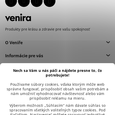
Produkty pre krásu a zdravie pre vašu spokojnosť
O Veniře
Informácie pre vás
Dôležité informácie
Nech sa Vám u nás páči a nájdete presne to, čo
potrebujete!
Používame súbory cookies, vďaka ktorým môže web
správne fungovať, prispôsobiť obsah vašim potrebám a
nám umožniť vyhodnocovať návštevnosť alebo vám
prispôsobiť reklamu na mieru.
Výberom možnosti „Súhlasím“ nám dávate súhlas so
spracovaním všetkých voliteľných typov cookies. Pod
tlačidlom „Nastavenie“ môžete spravovať jednotlivé