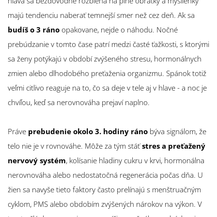
hlava sa bezdôvodne rozbieha na plné obrátky a myšlienky
majú tendenciu naberať temnejší smer než cez deň. Ak sa
budíš o 3 ráno
opakovane, nejde o náhodu. Nočné
prebúdzanie v tomto čase patrí medzi časté ťažkosti, s ktorými
sa ženy potýkajú v období zvýšeného stresu, hormonálnych
zmien alebo dlhodobého preťaženia organizmu. Spánok totiž
veľmi citlivo reaguje na to, čo sa deje v tele aj v hlave - a noc je
chvíľou, keď sa nerovnováha prejaví naplno.
Práve
prebudenie okolo 3. hodiny ráno
býva signálom, že
telo nie je v rovnováhe. Môže za tým stáť
stres a preťažený
nervový systém
, kolísanie hladiny cukru v krvi, hormonálna
nerovnováha alebo nedostatočná regenerácia počas dňa. U
žien sa navyše tieto faktory často prelínajú s menštruačným
cyklom, PMS alebo obdobím zvýšených nárokov na výkon. V