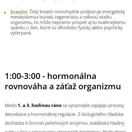
kreatín
: Čistý kreatín monohydrát podporuje energetický
metabolizmus buniek, regeneráciu a celkovú vitalitu
organizmu, čo môže nepriamo prispieť aj ku kvalitnejšiemu
spánku u žien, ktoré sú dlhodobo fyzicky alebo psychicky
vyčerpané.
1:00-3:00 - hormonálna
rovnováha a záťaž organizmu
Medzi
1. a 3. hodinou ráno
sa výraznejšie zapájajú procesy
detoxikácie a hormonálnej regulácie. Z biologického hľadiska
dochádza k činnosti pečeňových enzýmov, stabilizácii hladiny
cukru v krvi a spracovaniu stresových hormónov. Prebudenie