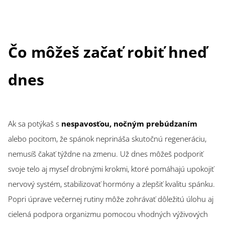
Čo môžeš začať robiť hneď
dnes
Ak sa potýkaš s
nespavosťou, nočným prebúdzaním
alebo pocitom, že spánok neprináša skutočnú regeneráciu,
nemusíš čakať týždne na zmenu. Už dnes môžeš podporiť
svoje telo aj myseľ drobnými krokmi, ktoré pomáhajú upokojiť
nervový systém, stabilizovať hormóny a zlepšiť kvalitu spánku.
Popri úprave večernej rutiny môže zohrávať dôležitú úlohu aj
cielená podpora organizmu pomocou vhodných výživových