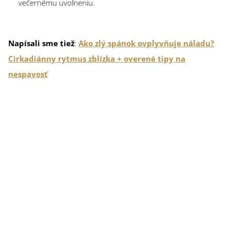
večernému uvoľneniu.
Napísali sme tiež
:
Ako zlý spánok ovplyvňuje náladu?
Cirkadiánny rytmus zblízka + overené tipy na
nespavosť