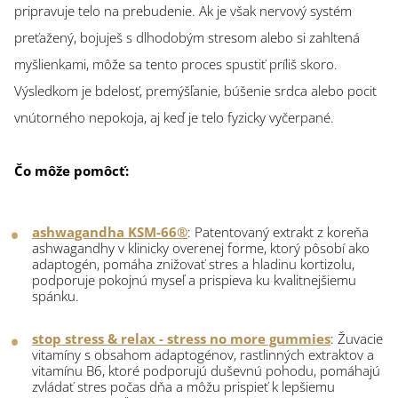
pripravuje telo na prebudenie. Ak je však nervový systém
preťažený, bojuješ s dlhodobým stresom alebo si zahltená
myšlienkami, môže sa tento proces spustiť príliš skoro.
Výsledkom je bdelosť, premýšľanie, búšenie srdca alebo pocit
vnútorného nepokoja, aj keď je telo fyzicky vyčerpané.
Čo môže pomôcť:
ashwagandha KSM-66®
: Patentovaný extrakt z koreňa
ashwagandhy v klinicky overenej forme, ktorý pôsobí ako
adaptogén, pomáha znižovať stres a hladinu kortizolu,
podporuje pokojnú myseľ a prispieva ku kvalitnejšiemu
spánku.
stop stress & relax - stress no more gummies
: Žuvacie
vitamíny s obsahom adaptogénov, rastlinných extraktov a
vitamínu B6, ktoré podporujú duševnú pohodu, pomáhajú
zvládať stres počas dňa a môžu prispieť k lepšiemu