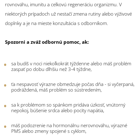
rovnováhu, imunitu a celkovú regeneráciu organizmu. V
niektorých prípadoch už nestačí zmena rutiny alebo výživové
doplnky a je na mieste konzultácia s odborníkom.
Spozorni a zváž odbornú pomoc, ak:
sa budíš v noci niekoľkokrát týždenne alebo máš problém
zaspať po dobu dlhšiu než 3-4 týždne,
ťa nespavosť výrazne obmedzuje počas dňa - si vyčerpaná,
podráždená, máš problém so sústredením,
sa k problémom so spánkom pridáva úzkosť, vnútorný
nepokoj, búšenie srdca alebo pocity napätia,
máš podozrenie na hormonálnu nerovnováhu, výrazné
PMS alebo zmeny spojené s cyklom,