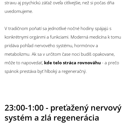
stravu aj psychickú záťaž oveľa citlivejšie, než si počas dňa
uvedomujeme.
V tradičnom poňatí sa jednotlivé nočné hodiny spájajú s
konkrétnymi orgánmi a funkciami. Moderná medicína k tomu
pridáva pohľad nervového systému, hormónov a
metabolizmu. Ak sa v určitom čase noci budíš opakovane,
môže to napovedať,
kde telo stráca rovnováhu
- a prečo
spánok prestáva byť hlboký a regeneračný.
23:00-1:00 - preťažený nervový
systém a zlá regenerácia