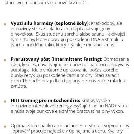
ktoré tvojim bunkám vlejú novú krv do žíl:
Využi silu hormézy (teplotné šoky):
Krátkodobý, ale
intenzívny stres z chladu alebo tepla aktivuje gény
dlhovekosti. Skús studenú sprchu alebo saunu - aktivuješ
tým sirtuíny, ktoré opravujú poškodenú DNA a stimulujú
tvorbu hnedého tuku, ktorý zrýchľuje metabolizmus.
Prerušovaný pôst (Intermittent Fasting):
Obmedzenie
času, keď ješ, dáva tvojmu telu priestor na proces nazývaný
autofágia. Ide o vnútorné upratovanie, počas ktorého
bunky recyklujú poškodené časti a toxíny. Stačí zaradiť
okno 16 hodín bez jedla a tvoj organizmus začne mladnúť
zvnútra.
HIIT tréning pre mitochondrie:
Krátke, vysoko
intenzívne intervalové tréningy zvyšujú hladinu NAD+ v tele
a nútia tvoje bunkové elektrárne pracovať na plný výkon.
Optimalizácia spánku a cirkadiánneho rytmu: Tvoj vnútorný
„opravár“ pracuje najlepšie v úplnej tme a tichu. Kvalitný