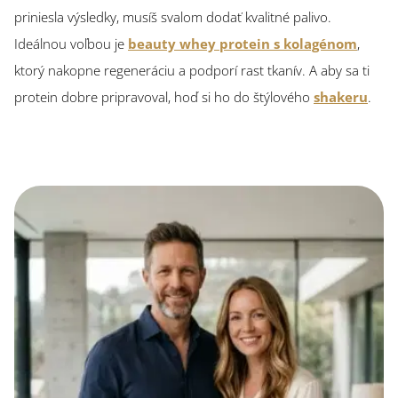
priniesla výsledky, musíš svalom dodať kvalitné palivo.
Ideálnou voľbou je
beauty whey protein s kolagénom
,
ktorý nakopne regeneráciu a podporí rast tkanív. A aby sa ti
protein dobre pripravoval, hoď si ho do štýlového
shakeru
.