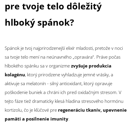
pre tvoje telo dôležitý
hlboký spánok?
Spánok je tvoj najprirodzenejší elixír mladosti, pretože v noci
sa tvoje telo mení na neúnavného „opravára“. Práve počas
hlbokého spánku sa v organizme
zvyšuje produkcia
kolagénu
, ktorý prirodzene vyhladzuje jemné vrásky, a
aktivuje sa melatonín - silný antioxidant, ktorý opravuje
poškodenie buniek a chráni ich pred oxidačným stresom. V
tejto fáze tiež dramaticky klesá hladina stresového hormónu
kortizolu, čo je kľúčové pre
regeneráciu tkanív, upevnenie
pamäti a posilnenie imunity
.