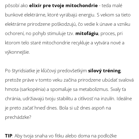
pôsobí ako
elixír pre tvoje mitochondrie
- teda malé
bunkové elektrárne, ktoré vyrábajú energiu. S vekom sa tieto
elektrárne prirodzene poškodzujú, čo vedie k únave a vzniku
ochorení, no pohyb stimuluje tzv.
mitofágiu
, proces, pri
ktorom telo staré mitochondrie recykluje a vytvára nové a
výkonnejšie.
Po štyridsiatke je kľúčový predovšetkým
silový tréning
,
pretože práve v tomto veku začína prirodzene ubúdať svalová
hmota (sarkopénia) a spomaľuje sa metabolizmus. Svaly ťa
chránia, udržiavajú tvoju stabilitu a citlivosť na inzulín. Ideálne
je preto začať hneď dnes. Bola si už dnes aspoň na
prechádzke?
TIP
: Aby tvoja snaha vo fitku alebo doma na podložke