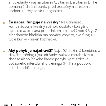
antioxidanty - najmä vitamín C, vitamín E a vitamín D. Tie
pomáhajú chrániť bunky pred oxidačným stresom a
podporujú regeneráciu organizmu.
Čo naozaj funguje na vrásky?
Najúčinnejšou
kombináciou je kvalitný spánok, dostatok kolagénu,
hydratácia, ochrana pred slnkom a zdravý životný štýl. Z
dlhodobého hľadiska má najväčší vplyv to, ako fungujú
tvoje bunky - nielen kozmetika.
Aký pohyb je najzdravší?
Najväčší efekt má kombinácia
silového tréningu (na udržanie svalov a metabolizmu),
chôdze alebo ľahkého kardio pohybu (pre srdce) a
občasného intenzívneho tréningu (HIIT) na podporu
mitochondrií a energie.