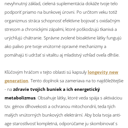
nevyhnutný základ, cielená suplementácia dokáže tvoje telo
podporiť priamo na bunkovej úrovni. Po určitom veku totiž
organizmus stráca schopnosť efektívne bojovať s oxidačným
stresom a chronickými zápalmi, ktoré poškodzujú tkanivá a
urýchľujú chátranie. Správne zvolené bioaktívne látky fungujú
ako palivo pre tvoje vnútorné opravné mechanizmy a
pomáhajú ti udržať si vitalitu aj mladistvý vzhľad oveľa dlhšie.
Kľúčovým hráčom v tejto oblasti sú kapsuly
longevity new
generation
. Tento doplnok sa zameriava na to najdôležitejšie
- na
zdravie tvojich buniek a ich energetický
metabolizmus
. Obsahuje látky, ktoré veda spája s aktiváciou
tzv. génov dlhovekosti a ochranou mitochondrií, teda tých
malých vnútorných bunkových elektrární. Aby bola tvoja anti-
age starostlivosť kompletná, odporúčame ju skombinovať s