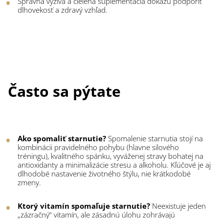
Správna výživa a cielená suplementácia dokážu podporiť
dlhovekosť a zdravý vzhľad.
Často sa pýtate
Ako spomaliť starnutie?
Spomalenie starnutia stojí na
kombinácii pravidelného pohybu (hlavne silového
tréningu), kvalitného spánku, vyváženej stravy bohatej na
antioxidanty a minimalizácie stresu a alkoholu. Kľúčové je aj
dlhodobé nastavenie životného štýlu, nie krátkodobé
zmeny.
Ktorý vitamín spomaľuje starnutie?
Neexistuje jeden
„zázračný“ vitamín, ale zásadnú úlohu zohrávajú