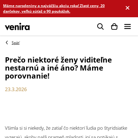
Prejsť
Máme narodeniny a najväčšiu akciu roka! Zlaté ceny, 20
na
darčekov, veľkú súťaž o 90 poukážok.
obsah
Hľadať
Prečo niektoré ženy viditeľne
nestarnú a iné áno? Máme
porovnanie!
23.3.2026
Všimla si si niekedy, že zatiaľ čo niektorí ľudia po štyridsiatke
vyzerajú, akoby našli prameň mladosti, iní sa potýkajú s