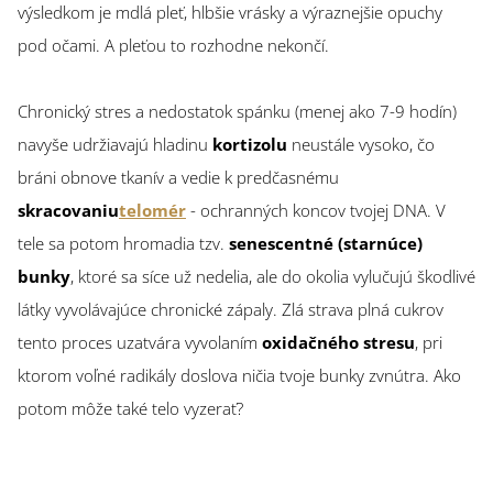
výsledkom je mdlá pleť, hlbšie vrásky a výraznejšie opuchy
pod očami. A pleťou to rozhodne nekončí.
Chronický stres a nedostatok spánku (menej ako 7-9 hodín)
navyše udržiavajú hladinu
kortizolu
neustále vysoko, čo
bráni obnove tkanív a vedie k predčasnému
skracovaniu
telomér
- ochranných koncov tvojej DNA. V
tele sa potom hromadia tzv.
senescentné (starnúce)
bunky
, ktoré sa síce už nedelia, ale do okolia vylučujú škodlivé
látky vyvolávajúce chronické zápaly. Zlá strava plná cukrov
tento proces uzatvára vyvolaním
oxidačného stresu
, pri
ktorom voľné radikály doslova ničia tvoje bunky zvnútra. Ako
potom môže také telo vyzerať?