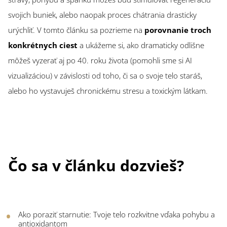
svojich buniek, alebo naopak proces chátrania drasticky
urýchliť. V tomto článku sa pozrieme na
porovnanie troch
konkrétnych ciest
a ukážeme si, ako dramaticky odlišne
môžeš vyzerať aj po 40. roku života (pomohli sme si AI
vizualizáciou) v závislosti od toho, či sa o svoje telo staráš,
alebo ho vystavuješ chronickému stresu a toxickým látkam.
Čo sa v článku dozvieš?
Ako poraziť starnutie: Tvoje telo rozkvitne vďaka pohybu a
antioxidantom