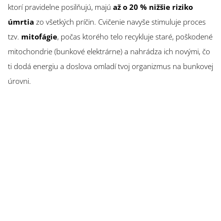
ktorí pravidelne posilňujú, majú
až o 20 % nižšie riziko
úmrtia
zo všetkých príčin. Cvičenie navyše stimuluje proces
tzv.
mitofágie
, počas ktorého telo recykluje staré, poškodené
mitochondrie (bunkové elektrárne) a nahrádza ich novými, čo
ti dodá energiu a doslova omladí tvoj organizmus na bunkovej
úrovni.