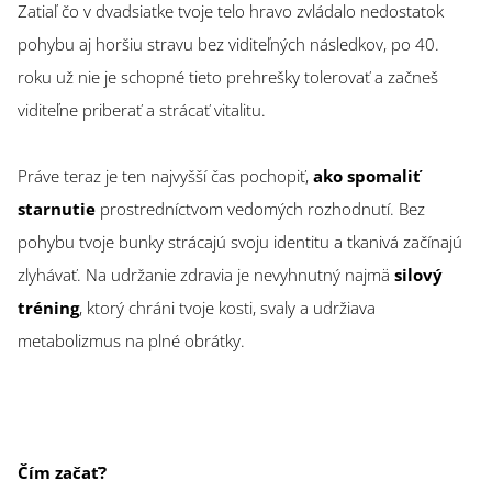
Zatiaľ čo v dvadsiatke tvoje telo hravo zvládalo nedostatok
pohybu aj horšiu stravu bez viditeľných následkov, po 40.
roku už nie je schopné tieto prehrešky tolerovať a začneš
viditeľne priberať a strácať vitalitu.
Práve teraz je ten najvyšší čas pochopiť,
ako spomaliť
starnutie
prostredníctvom vedomých rozhodnutí. Bez
pohybu tvoje bunky strácajú svoju identitu a tkanivá začínajú
zlyhávať. Na udržanie zdravia je nevyhnutný najmä
silový
tréning
, ktorý chráni tvoje kosti, svaly a udržiava
metabolizmus na plné obrátky.
Čím začať?