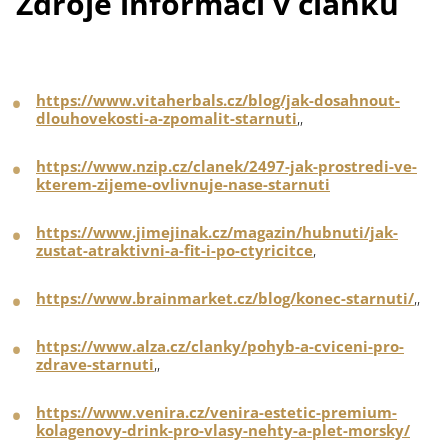
Zdroje informací v článku
https://www.vitaherbals.cz/blog/jak-dosahnout-
dlouhovekosti-a-zpomalit-starnuti
,,
https://www.nzip.cz/clanek/2497-jak-prostredi-ve-
kterem-zijeme-ovlivnuje-nase-starnuti
https://www.jimejinak.cz/magazin/hubnuti/jak-
zustat-atraktivni-a-fit-i-po-ctyricitce
,
https://www.brainmarket.cz/blog/konec-starnuti/
,,
https://www.alza.cz/clanky/pohyb-a-cviceni-pro-
zdrave-starnuti
,,
https://www.venira.cz/venira-estetic-premium-
kolagenovy-drink-pro-vlasy-nehty-a-plet-morsky/