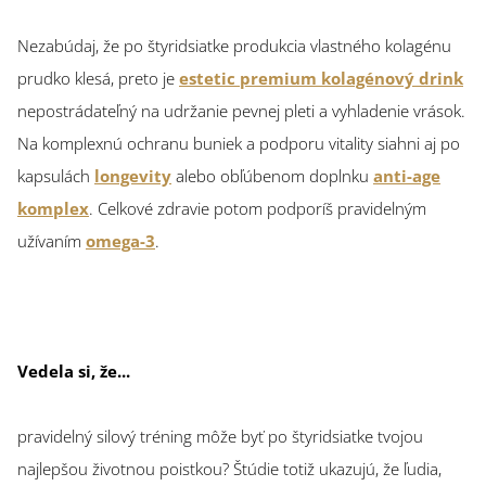
Nezabúdaj, že po štyridsiatke produkcia vlastného kolagénu
prudko klesá, preto je
estetic premium kolagénový drink
nepostrádateľný na udržanie pevnej pleti a vyhladenie vrások.
Na komplexnú ochranu buniek a podporu vitality siahni aj po
kapsulách
longevity
alebo obľúbenom doplnku
anti-age
komplex
. Celkové zdravie potom podporíš pravidelným
užívaním
omega-3
.
Vedela si, že...
pravidelný silový tréning môže byť po štyridsiatke tvojou
najlepšou životnou poistkou? Štúdie totiž ukazujú, že ľudia,