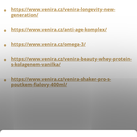
https://www.venira.cz/venira-longevity-new-
generation/
https://www.venira.cz/anti-age-komplex/
https://www.venira.cz/omega-3/
https://www.venira.cz/venira-beauty-whey-protein-
s-kolagenem-vanilka/
https://www.venira.cz/venira-shaker-pro-s-
poutkem-fialovy-400ml/
Našli ste v článku chybu?