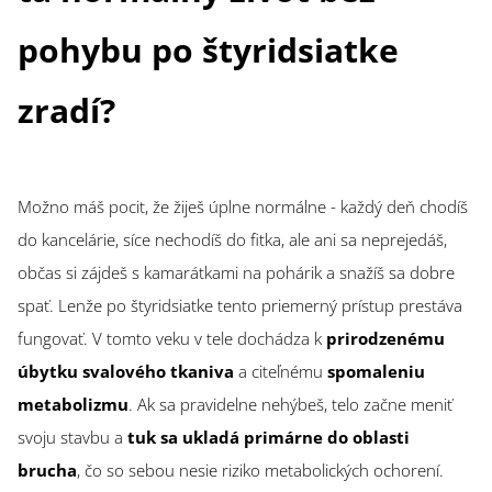
pohybu po štyridsiatke
zradí?
Možno máš pocit, že žiješ úplne normálne - každý deň chodíš
do kancelárie, síce nechodíš do fitka, ale ani sa neprejedáš,
občas si zájdeš s kamarátkami na pohárik a snažíš sa dobre
spať. Lenže po štyridsiatke tento priemerný prístup prestáva
fungovať. V tomto veku v tele dochádza k
prirodzenému
úbytku svalového tkaniva
a citeľnému
spomaleniu
metabolizmu
. Ak sa pravidelne nehýbeš, telo začne meniť
svoju stavbu a
tuk sa ukladá primárne do oblasti
brucha
, čo so sebou nesie riziko metabolických ochorení.