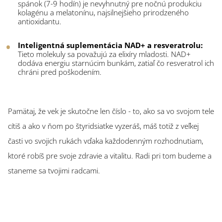
spánok (7-9 hodín) je nevyhnutný pre nočnú produkciu
kolagénu a melatonínu, najsilnejšieho prirodzeného
antioxidantu.
Inteligentná suplementácia NAD+ a resveratrolu:
Tieto molekuly sa považujú za elixíry mladosti. NAD+
dodáva energiu starnúcim bunkám, zatiaľ čo resveratrol ich
chráni pred poškodením.
Pamätaj, že vek je skutočne len číslo - to, ako sa vo svojom tele
cítiš a ako v ňom po štyridsiatke vyzeráš, máš totiž z veľkej
časti vo svojich rukách vďaka každodenným rozhodnutiam,
ktoré robíš pre svoje zdravie a vitalitu. Radi pri tom budeme a
staneme sa tvojimi radcami.