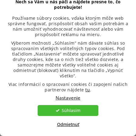
Nech sa Vám u nás páči a nájdete presne to, čo
potrebujete!
Napíšte nám prosím na
info@venira.cz
a ihneď sa pustíme
Používame súbory cookies, vďaka ktorým môže web
do opravy.
správne fungovať, prispôsobiť obsah vašim potrebám a
nám umožniť vyhodnocovať návštevnosť alebo vám
prispôsobiť reklamu na mieru.
Výberom možnosti „Súhlasím“ nám dávate súhlas so
spracovaním všetkých voliteľných typov cookies. Pod
tlačidlom „Nastavenie“ môžete spravovať jednotlivé
druhy cookies, kde sa o nich tiež všetko dozviete, a
samozrejme môžete všetky voliteľné cookies aj
odmietnuť (blokovať) kliknutím na tlačidlo „Vypnúť
Z
všetko“.
á
Viac informácií o spracovaní cookies či zapojení našich
Kontakt
p
partnerov nájdete
tu
.
ä
Nastavenie
info
@
venira.sk
t
Súhlasím
i
+420 770 118 595
e
Odmietnuť