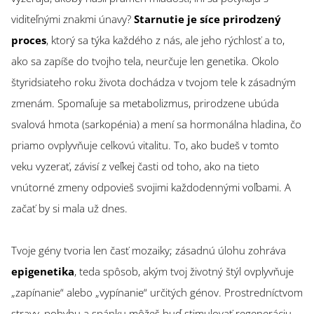
viditeľnými znakmi únavy?
Starnutie je síce prirodzený
proces
, ktorý sa týka každého z nás, ale jeho rýchlosť a to,
ako sa zapíše do tvojho tela, neurčuje len genetika. Okolo
štyridsiateho roku života dochádza v tvojom tele k zásadným
zmenám. Spomaľuje sa metabolizmus, prirodzene ubúda
svalová hmota (sarkopénia) a mení sa hormonálna hladina, čo
priamo ovplyvňuje celkovú vitalitu. To, ako budeš v tomto
veku vyzerať, závisí z veľkej časti od toho, ako na tieto
vnútorné zmeny odpovieš svojimi každodennými voľbami. A
začať by si mala už dnes.
Tvoje gény tvoria len časť mozaiky; zásadnú úlohu zohráva
epigenetika
, teda spôsob, akým tvoj životný štýl ovplyvňuje
„zapínanie“ alebo „vypínanie“ určitých génov. Prostredníctvom
stravy, pohybu a spánku môžeš buď stimulovať regeneráciu