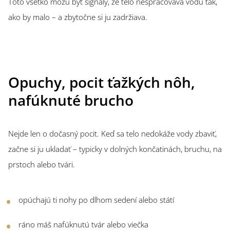
Toto všetko môžu byť signály, že telo nespracováva vodu tak,
ako by malo – a zbytočne si ju zadržiava.
Opuchy, pocit ťažkých nôh,
nafúknuté brucho
Nejde len o dočasný pocit. Keď sa telo nedokáže vody zbaviť,
začne si ju ukladať – typicky v dolných končatinách, bruchu, na
prstoch alebo tvári.
opúchajú ti nohy po dlhom sedení alebo státí
ráno máš nafúknutú tvár alebo viečka