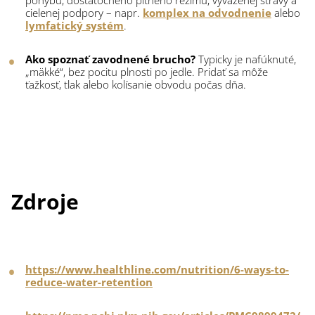
pohybu, dostatočného pitného režimu, vyváženej stravy a
cielenej podpory – napr.
komplex na odvodnenie
alebo
lymfatický systém
.
Ako spoznať zavodnené brucho?
Typicky je nafúknuté,
„mäkké“, bez pocitu plnosti po jedle. Pridať sa môže
ťažkosť, tlak alebo kolísanie obvodu počas dňa.
Zdroje
https://www.healthline.com/nutrition/6-ways-to-
reduce-water-retention