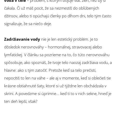
voda v tele
– problém, s ktorým bojuje viac žien, než by si
čakala. Či už máš pocit, že sa nezmestíš do obľúbených
džínsov, alebo ti opúchajú členky po dlhom dni, telo tým často
signalizuje, že sa niečo deje.
Zadržiavanie vody
nie je len estetický problém. Je to
dôsledok nerovnováhy – hormonálnej, stravovacej alebo
lymfatickej. V článku sa pozrieme na to, čo túto nerovnováhu
spôsobuje, ako spoznáš, že tvoje telo naozaj zadržiava vodu, a
hlavne: ako s tým zatočiť. Pretože keď sa telo prečistí,
nepocítiš to len na váhe – ale aj v momente, keď si oblečieš tie
krásne obtiahnuté šaty, ktoré si už týždne len obchádzala v
skrini. A povedzme si úprimne... keď ti to v nich sekne, hneď je
ten deň lepší, však?