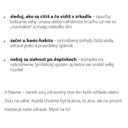
sleduj, ako sa cítiš a čo vidíš v zrkadle
– opuchy,
kolísanie váhy, únava alebo nafúknuté brucho už nie sú
„normálne“ a trvajú niekoľko dní
začni u basic-habits
– prirodzený pohyb, čistá voda,
zdravé jedlo a pravidelný spánok
neboj sa siahnuť po doplnkoch
– komplex na
odvodnenie, lymfatický systém aj detox vie urobiť veľký
rozdiel
A hlavne – nerieš svoj zdravotný stav len kvôli vzhľadu alebo
číslu na váhe. Každá chceme byť krásna, to áno, ale na prvom
mieste je naše zdravie. Mysli na to!