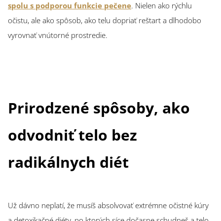
spolu s podporou funkcie pečene
. Nielen ako rýchlu
očistu, ale ako spôsob, ako telu dopriať reštart a dlhodobo
vyrovnať vnútorné prostredie.
Prirodzené spôsoby, ako
odvodniť telo bez
radikálnych diét
Už dávno neplatí, že musíš absolvovať extrémne očistné kúry
a detoxikačné diéty, po ktorých síce dočasne schudneš a telo