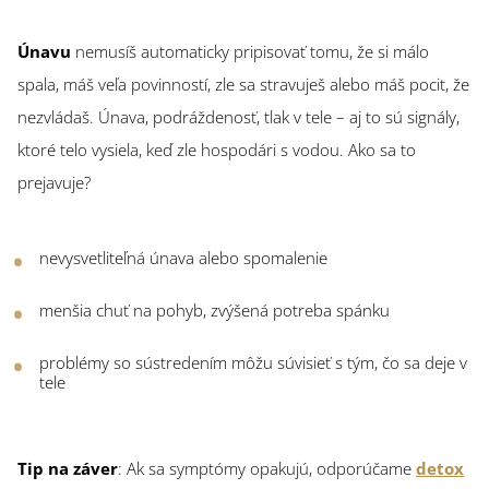
Únavu
nemusíš automaticky pripisovať tomu, že si málo
spala, máš veľa povinností, zle sa stravuješ alebo máš pocit, že
nezvládaš. Únava, podráždenosť, tlak v tele – aj to sú signály,
ktoré telo vysiela, keď zle hospodári s vodou. Ako sa to
prejavuje?
nevysvetliteľná únava alebo spomalenie
menšia chuť na pohyb, zvýšená potreba spánku
problémy so sústredením môžu súvisieť s tým, čo sa deje v
tele
Tip na záver
: Ak sa symptómy opakujú, odporúčame
detox