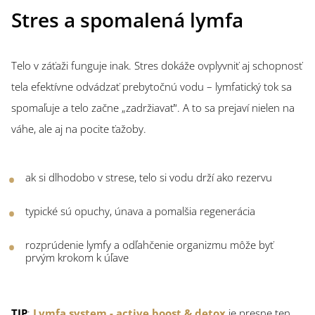
Stres a spomalená lymfa
Telo v záťaži funguje inak. Stres dokáže ovplyvniť aj schopnosť
tela efektívne odvádzať prebytočnú vodu – lymfatický tok sa
spomaľuje a telo začne „zadržiavať“. A to sa prejaví nielen na
váhe, ale aj na pocite ťažoby.
ak si dlhodobo v strese, telo si vodu drží ako rezervu
typické sú opuchy, únava a pomalšia regenerácia
rozprúdenie lymfy a odľahčenie organizmu môže byť
prvým krokom k úľave
TIP
:
Lymfa system - active boost & detox
je presne ten