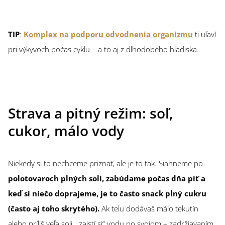
TIP
:
Komplex na podporu odvodnenia organizmu
ti uľaví
pri výkyvoch počas cyklu – a to aj z dlhodobého hľadiska.
Strava a pitný režim: soľ,
cukor, málo vody
Niekedy si to nechceme priznať, ale je to tak. Siahneme po
polotovaroch plných soli, zabúdame počas dňa piť a
keď si niečo doprajeme, je to často snack plný cukru
(často aj toho skrytého).
Ak telu dodávaš málo tekutín
alebo príliš veľa soli, „zaistí si“ vodu po svojom – zadržiavaním.