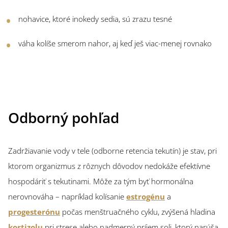
nohavice, ktoré inokedy sedia, sú zrazu tesné
váha kolíše smerom nahor, aj keď ješ viac-menej rovnako
Odborný pohľad
Zadržiavanie vody v tele (odborne retencia tekutín) je stav, pri
ktorom organizmus z rôznych dôvodov nedokáže efektívne
hospodáriť s tekutinami. Môže za tým byť hormonálna
nerovnováha – napríklad kolísanie
estrogénu
a
progesterónu
počas menštruačného cyklu, zvýšená hladina
kortizolu
pri strese alebo nadmerný príjem soli, ktorý narúša