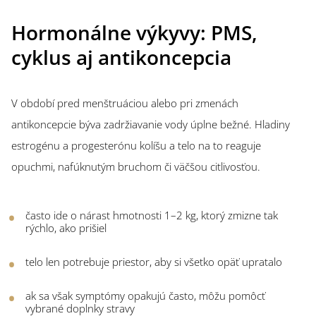
Hormonálne výkyvy: PMS,
cyklus aj antikoncepcia
V období pred menštruáciou alebo pri zmenách
antikoncepcie býva zadržiavanie vody úplne bežné. Hladiny
estrogénu a progesterónu kolíšu a telo na to reaguje
opuchmi, nafúknutým bruchom či väčšou citlivosťou.
často ide o nárast hmotnosti 1–2 kg, ktorý zmizne tak
rýchlo, ako prišiel
telo len potrebuje priestor, aby si všetko opäť upratalo
ak sa však symptómy opakujú často, môžu pomôcť
vybrané doplnky stravy