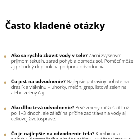
Často kladené otázky
Ako sa rýchlo zbaviť vody v tele?
Začni zvýšeným
príjmom tekutín, zaraď pohyb a obmedz soľ. Pomôcť môže
aj prírodný doplnok na podporu odvodnenia.
Čo jesť na odvodnenie?
Najlepšie potraviny bohaté na
draslík a vlákninu – uhorky, melón, grep, listová zelenina
alebo zelený čaj.
Ako dlho trvá odvodnenie?
Prvé zmeny môžeš cítiť už
po 1–3 dňoch, ale záleží na príčine zadržiavania vody aj
celkovej životospráve.
Čo je najlepšie na odvodnenie tela?
Kombinácia