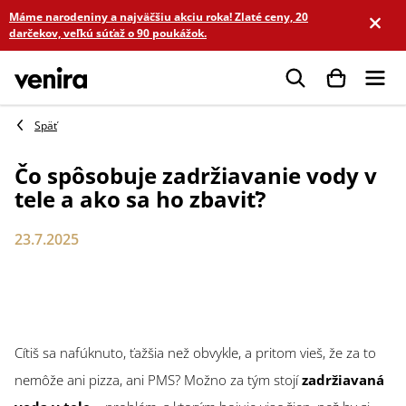
Prejsť
Máme narodeniny a najväčšiu akciu roka! Zlaté ceny, 20
na
darčekov, veľkú súťaž o 90 poukážok.
obsah
Hľadať
Čo spôsobuje zadržiavanie vody v
tele a ako sa ho zbaviť?
23.7.2025
Cítiš sa nafúknuto, ťažšia než obvykle, a pritom vieš, že za to
nemôže ani pizza, ani PMS? Možno za tým stojí
zadržiavaná