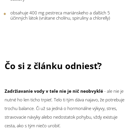
obsahuje 400 mg pestreca mariánskeho a ďalších 5
účinných látok (vrátane cholínu, spiruliny a chlorelly)
Čo si z článku odniesť?
Zadržiavanie vody v tele nie je nič neobvyklé
- ale nie je
nutné ho len ticho trpieť. Telo ti tým dáva najavo, že potrebuje
trochu balance. Či už sa jedná o hormonálne výkyvy, stres,
stravovacie návyky alebo nedostatok pohybu, vždy existuje
cesta, ako s tým niečo urobiť.