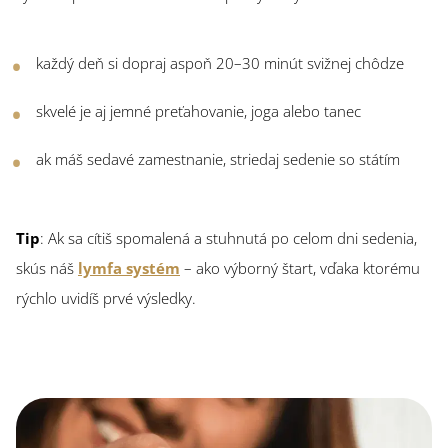
každý deň si dopraj aspoň 20–30 minút svižnej chôdze
skvelé je aj jemné preťahovanie, joga alebo tanec
ak máš sedavé zamestnanie, striedaj sedenie so státím
Tip
: Ak sa cítiš spomalená a stuhnutá po celom dni sedenia,
skús náš
lymfa systém
– ako výborný štart, vďaka ktorému
rýchlo uvidíš prvé výsledky.