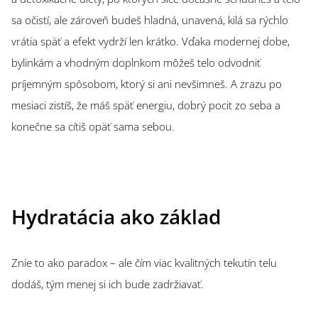
sa očistí, ale zároveň budeš hladná, unavená, kilá sa rýchlo
vrátia späť a efekt vydrží len krátko. Vďaka modernej dobe,
bylinkám a vhodným doplnkom môžeš telo odvodniť
príjemným spôsobom, ktorý si ani nevšimneš. A zrazu po
mesiaci zistíš, že máš späť energiu, dobrý pocit zo seba a
konečne sa cítiš opäť sama sebou.
Hydratácia ako základ
Znie to ako paradox – ale čím viac kvalitných tekutín telu
dodáš, tým menej si ich bude zadržiavať.