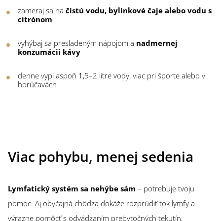
zameraj sa na
čistú vodu, bylinkové čaje alebo vodu s
citrónom
vyhýbaj sa presladeným nápojom a
nadmernej
konzumácii kávy
denne vypi aspoň 1,5–2 litre vody, viac pri športe alebo v
horúčavách
Viac pohybu, menej sedenia
Lymfatický systém sa nehýbe sám
– potrebuje tvoju
pomoc. Aj obyčajná chôdza dokáže rozprúdiť tok lymfy a
výrazne pomôcť s odvádzaním prebytočných tekutín.