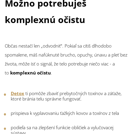
Možno potrebuješ
komplexnú očistu
Občas nestačí len „odvodniť“. Pokiaľ sa cítiš dlhodobo
spomalene, máš nafúknuté brucho, opuchy, únavu a pleť bez
života, môže ísť o signál, že telo potrebuje niečo viac - a
to
komplexnú očistu
.
Detox
ti pomôže zbaviť prebytočných toxínov a záťaže,
ktoré bránia telu správne fungovať.
prispieva k vyplavovaniu ťažkých kovov a toxínov z tela
podieľa sa na zlepšení funkcie obličiek a vylučovacej
sústavy