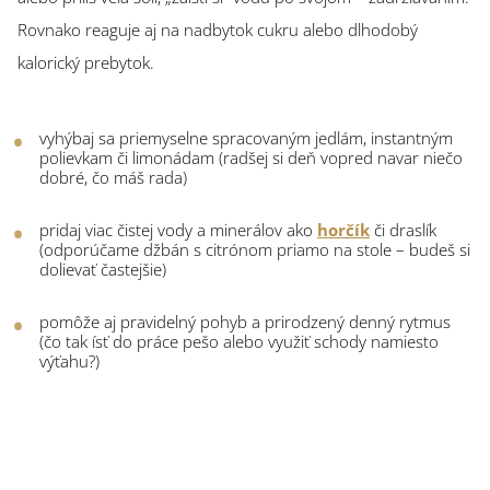
Rovnako reaguje aj na nadbytok cukru alebo dlhodobý
kalorický prebytok.
vyhýbaj sa priemyselne spracovaným jedlám, instantným
polievkam či limonádam (radšej si deň vopred navar niečo
dobré, čo máš rada)
pridaj viac čistej vody a minerálov ako
horčík
či draslík
(odporúčame džbán s citrónom priamo na stole – budeš si
dolievať častejšie)
pomôže aj pravidelný pohyb a prirodzený denný rytmus
(čo tak ísť do práce pešo alebo využiť schody namiesto
výťahu?)