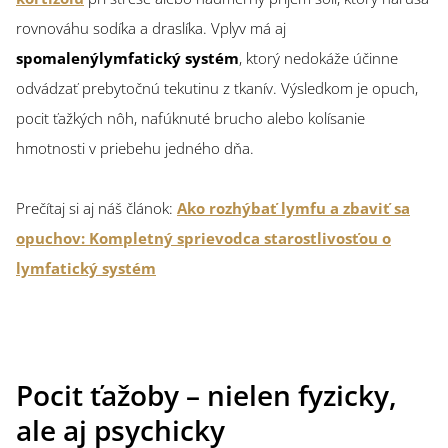
rovnováhu sodíka a draslíka. Vplyv má aj
spomalený
lymfatický systém
, ktorý nedokáže účinne
odvádzať prebytočnú tekutinu z tkanív. Výsledkom je opuch,
pocit ťažkých nôh, nafúknuté brucho alebo kolísanie
hmotnosti v priebehu jedného dňa.
Prečítaj si aj náš článok:
Ako rozhýbať lymfu a zbaviť sa
opuchov: Kompletný sprievodca starostlivosťou o
lymfatický systém
Pocit ťažoby – nielen fyzicky,
ale aj psychicky