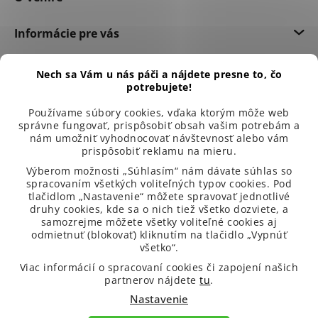
Informácie pre vás
Dôležité informácie
Nech sa Vám u nás páči a nájdete presne to, čo
potrebujete!
Používame súbory cookies, vďaka ktorým môže web
správne fungovať, prispôsobiť obsah vašim potrebám a
nám umožniť vyhodnocovať návštevnosť alebo vám
prispôsobiť reklamu na mieru.
Výberom možnosti „Súhlasím“ nám dávate súhlas so
spracovaním všetkých voliteľných typov cookies. Pod
tlačidlom „Nastavenie“ môžete spravovať jednotlivé
druhy cookies, kde sa o nich tiež všetko dozviete, a
samozrejme môžete všetky voliteľné cookies aj
odmietnuť (blokovať) kliknutím na tlačidlo „Vypnúť
všetko“.
99 % spokojených zákazníků
Viac informácií o spracovaní cookies či zapojení našich
partnerov nájdete
tu
.
Nastavenie