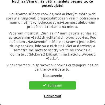
Nech sa Vám u nás páči a nájdete presne to, čo
potrebujete!
Našli ste v článku chybu?
Používame súbory cookies, vďaka ktorým môže web
správne fungovať, prispôsobiť obsah vašim potrebám a
nám umožniť vyhodnocovať návštevnosť alebo vám
Napíšte nám prosím na
info@venira.cz
a ihneď sa pustíme
prispôsobiť reklamu na mieru.
do opravy.
Výberom možnosti „Súhlasím“ nám dávate súhlas so
spracovaním všetkých voliteľných typov cookies. Pod
tlačidlom „Nastavenie“ môžete spravovať jednotlivé
druhy cookies, kde sa o nich tiež všetko dozviete, a
samozrejme môžete všetky voliteľné cookies aj
odmietnuť (blokovať) kliknutím na tlačidlo „Vypnúť
všetko“.
Viac informácií o spracovaní cookies či zapojení našich
partnerov nájdete
tu
.
Z
Nastavenie
á
Kontakt
p
Súhlasím
ä
info
@
venira.sk
t
Odmietnuť
i