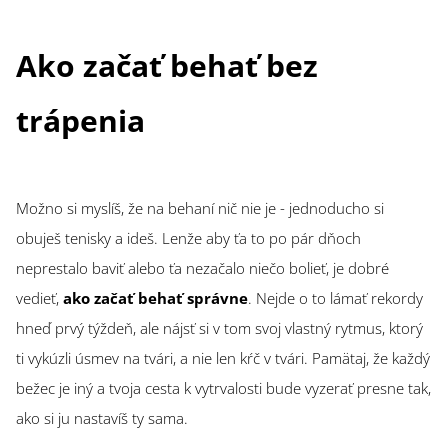
Ako začať behať bez
trápenia
Možno si myslíš, že na behaní nič nie je - jednoducho si
obuješ tenisky a ideš. Lenže aby ťa to po pár dňoch
neprestalo baviť alebo ťa nezačalo niečo bolieť, je dobré
vedieť,
ako začať behať správne
. Nejde o to lámať rekordy
hneď prvý týždeň, ale nájsť si v tom svoj vlastný rytmus, ktorý
ti vykúzli úsmev na tvári, a nie len kŕč v tvári. Pamätaj, že každý
bežec je iný a tvoja cesta k vytrvalosti bude vyzerať presne tak,
ako si ju nastavíš ty sama.