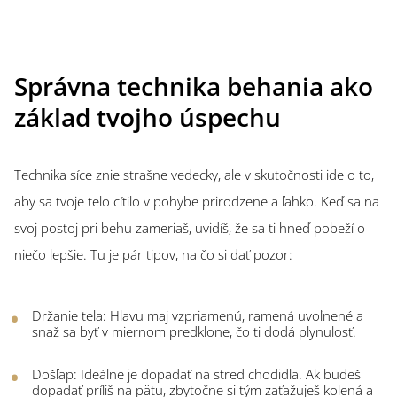
Správna technika behania ako
základ tvojho úspechu
Technika síce znie strašne vedecky, ale v skutočnosti ide o to,
aby sa tvoje telo cítilo v pohybe prirodzene a ľahko. Keď sa na
svoj postoj pri behu zameriaš, uvidíš, že sa ti hneď pobeží o
niečo lepšie. Tu je pár tipov, na čo si dať pozor:
Držanie tela: Hlavu maj vzpriamenú, ramená uvoľnené a
snaž sa byť v miernom predklone, čo ti dodá plynulosť.
Došľap: Ideálne je dopadať na stred chodidla. Ak budeš
dopadať príliš na pätu, zbytočne si tým zaťažuješ kolená a