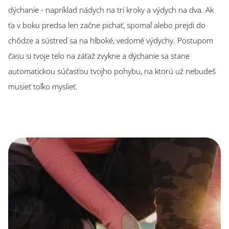
dýchanie - napríklad nádych na tri kroky a výdych na dva. Ak
ťa v boku predsa len začne pichať, spomaľ alebo prejdi do
chôdze a sústreď sa na hlboké, vedomé výdychy. Postupom
času si tvoje telo na záťaž zvykne a dýchanie sa stane
automatickou súčasťou tvojho pohybu, na ktorú už nebudeš
musieť toľko myslieť.