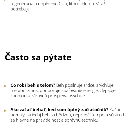
regenerácia a doplnenie živín, ktoré telo pri záťaži
potrebuje.
Často sa pýtate
Čo robí beh s telom?
Beh posilňuje srdce, zrýchľuje
metabolizmus, podporuje spaľovanie energie, zlepšuje
kondíciu a zároveň prospieva psychike.
Ako začať behať, keď som úplný začiatočník?
Začni
pomaly, striedaj beh s chôdzou, neprepáľ tempo a sústreď
sa hlavne na pravidelnosť a správnu techniku.