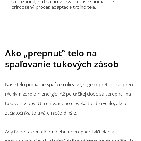
sa rozhodit, keď sa progress po čase spomalí - je to
prirodzený proces adaptácie tvojho tela.
Ako „prepnuť“ telo na
spaľovanie tukových zásob
Naše telo primárne spaľuje cukry (glykogén), pretože sú preň
rýchlym zdrojom energie. Až po určitej dobe sa „prepne“ na
tukové zásoby. U trénovaného človeka to ide rýchlo, ale u
začiatočníka to trvá o niečo dlhšie.
Aby ťa po takom dlhom behu neprepadol vlčí hlad a