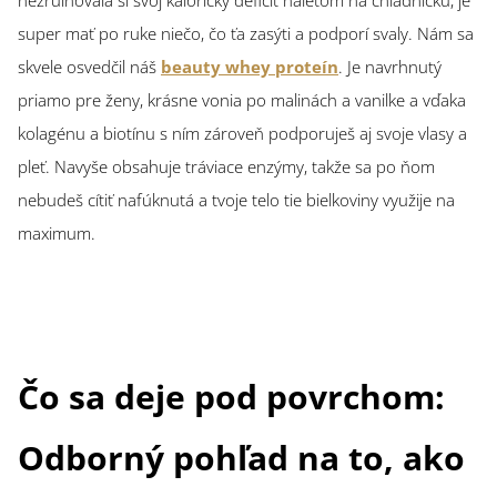
nezruinovala si svoj kalorický deficit náletom na chladničku, je
super mať po ruke niečo, čo ťa zasýti a podporí svaly. Nám sa
skvele osvedčil náš
beauty whey proteín
. Je navrhnutý
priamo pre ženy, krásne vonia po malinách a vanilke a vďaka
kolagénu a biotínu s ním zároveň podporuješ aj svoje vlasy a
pleť. Navyše obsahuje tráviace enzýmy, takže sa po ňom
nebudeš cítiť nafúknutá a tvoje telo tie bielkoviny využije na
maximum.
Čo sa deje pod povrchom:
Odborný pohľad na to, ako