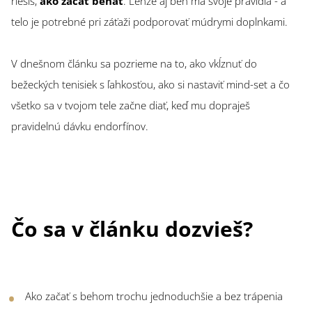
riešiš,
ako začať behať
. Lenže aj beh má svoje pravidlá - a
telo je potrebné pri záťaži podporovať múdrymi doplnkami.
V dnešnom článku sa pozrieme na to, ako vkĺznuť do
bežeckých tenisiek s ľahkosťou, ako si nastaviť mind-set a čo
všetko sa v tvojom tele začne diať, keď mu dopraješ
pravidelnú dávku endorfínov.
Čo sa v článku dozvieš?
Ako začať s behom trochu jednoduchšie a bez trápenia