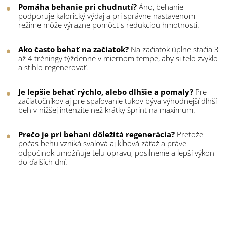
Pomáha behanie pri chudnutí?
Áno, behanie
podporuje kalorický výdaj a pri správne nastavenom
režime môže výrazne pomôcť s redukciou hmotnosti.
Ako často behať na začiatok?
Na začiatok úplne stačia 3
až 4 tréningy týždenne v miernom tempe, aby si telo zvyklo
a stihlo regenerovať.
Je lepšie behať rýchlo, alebo dlhšie a pomaly?
Pre
začiatočníkov aj pre spaľovanie tukov býva výhodnejší dlhší
beh v nižšej intenzite než krátky šprint na maximum.
Prečo je pri behaní dôležitá regenerácia?
Pretože
počas behu vzniká svalová aj kĺbová záťaž a práve
odpočinok umožňuje telu opravu, posilnenie a lepší výkon
do ďalších dní.