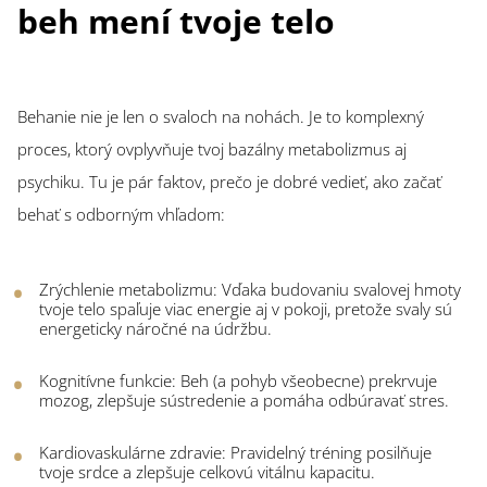
beh mení tvoje telo
Behanie nie je len o svaloch na nohách. Je to komplexný
proces, ktorý ovplyvňuje tvoj bazálny metabolizmus aj
psychiku. Tu je pár faktov, prečo je dobré vedieť, ako začať
behať s odborným vhľadom:
Zrýchlenie metabolizmu: Vďaka budovaniu svalovej hmoty
tvoje telo spaľuje viac energie aj v pokoji, pretože svaly sú
energeticky náročné na údržbu.
Kognitívne funkcie: Beh (a pohyb všeobecne) prekrvuje
mozog, zlepšuje sústredenie a pomáha odbúravať stres.
Kardiovaskulárne zdravie: Pravidelný tréning posilňuje
tvoje srdce a zlepšuje celkovú vitálnu kapacitu.