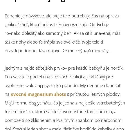
Behanie je návykové, ale tvoje telo potrebuje čas na opravu
„mikroškôd“, ktoré počas tréningu vznikajú. Oddych je
rovnako dôležitý ako samotný beh. Ak sa cítiš unavená, máš
ťažké nohy alebo ťa trápia svalové kŕče, tvoje telo ti
pravdepodobne dáva najavo, že mu chýbajú minerály.
Jedným z najdôležitejších prvkov pre každú bežkyňu je horčík.
Ten sa v tele podieľa na stovkách reakcií a je kľúčový pre
uvoľnenie svalov aj psychickú pohodu. My nedáme dopustiť
na
ovocné magnesium shots
s príchuťou lesných plodov.
Majú formu bisglycinátu, čo je jedna z najlepšie vstrebateľných
foriem horčíka, ktorá sa bleskovo dostane tam, kam má, a
pomôže ti so zklidnením a kvalitným spánkom po náročnom
dni. Stačí si jeden shot v malej fľaštičke hodiť do kabelky alebo