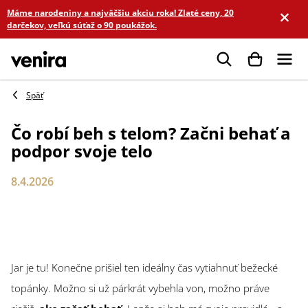
Prejsť
Máme narodeniny a najväčšiu akciu roka! Zlaté ceny, 20
na
darčekov, veľkú súťaž o 90 poukážok.
obsah
Hľadať
Čo robí beh s telom? Začni behať a
podpor svoje telo
8.4.2026
Jar je tu! Konečne prišiel ten ideálny čas vytiahnuť bežecké
topánky. Možno si už párkrát vybehla von, možno práve