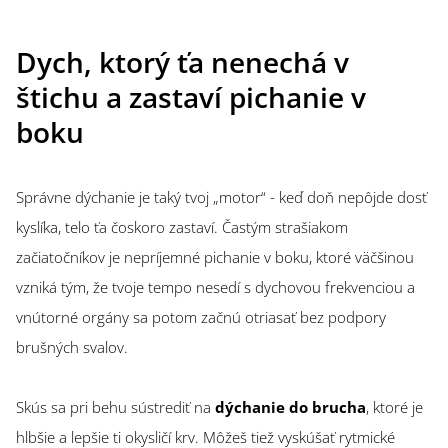
Dych, ktorý ťa nenechá v
štichu a zastaví pichanie v
boku
Správne dýchanie je taký tvoj „motor“ - keď doň nepôjde dosť
kyslíka, telo ťa čoskoro zastaví. Častým strašiakom
začiatočníkov je nepríjemné pichanie v boku, ktoré väčšinou
vzniká tým, že tvoje tempo nesedí s dychovou frekvenciou a
vnútorné orgány sa potom začnú otriasať bez podpory
brušných svalov.
Skús sa pri behu sústrediť na
dýchanie do brucha
, ktoré je
hlbšie a lepšie ti okysličí krv. Môžeš tiež vyskúšať rytmické