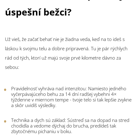
úspešní bežci?
Už vieš, že začať behať nie je žiadna veda, keď na to ideš s
láskou k svojmu telu a dobre pripravená. Tu je pár rýchlych
rád od tých, ktorí už majú svoje prvé kilometre dávno za
sebou:
Pravidelnosť vyhráva nad intenzitou: Namiesto jedného
vyčerpávajúceho behu za 14 dní radšej vybehni 4×
týždenne v miernom tempe - tvoje telo si tak lepšie zvykne
a skôr uvidíš výsledky.
Technika a dych sú základ: Sústreď sa na dopad na stred
chodidla a vedome dýchaj do brucha, predídeš tak
zbytočnému pichaniu v boku.