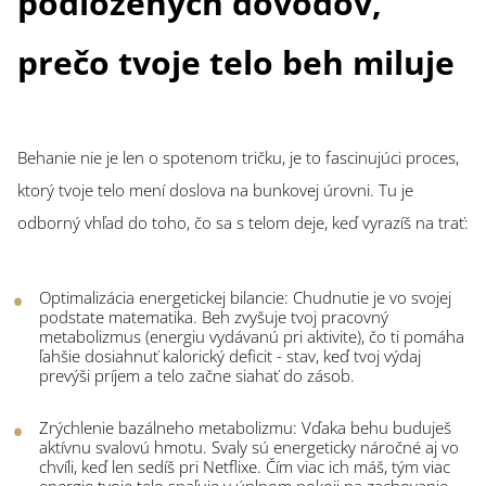
podložených dôvodov,
prečo tvoje telo beh miluje
Behanie nie je len o spotenom tričku, je to fascinujúci proces,
ktorý tvoje telo mení doslova na bunkovej úrovni. Tu je
odborný vhľad do toho, čo sa s telom deje, keď vyrazíš na trať:
Optimalizácia energetickej bilancie: Chudnutie je vo svojej
podstate matematika. Beh zvyšuje tvoj pracovný
metabolizmus (energiu vydávanú pri aktivite), čo ti pomáha
ľahšie dosiahnuť kalorický deficit - stav, keď tvoj výdaj
prevýši príjem a telo začne siahať do zásob.
Zrýchlenie bazálneho metabolizmu: Vďaka behu buduješ
aktívnu svalovú hmotu. Svaly sú energeticky náročné aj vo
chvíli, keď len sedíš pri Netflixe. Čím viac ich máš, tým viac