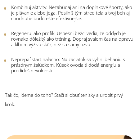
Kombinuj aktivity: Nezabúdaj ani na doplnkové športy, ako
je plávanie alebo joga. Posilníš tým stred tela a tvoj beh aj
chudnutie budú ešte efektívnejšie.
Regeneruj ako profík: Úspešní bežci vedia, že oddych je
rovnako dôležitý ako tréning. Dopraj svalom čas na opravu
a kĺbom výživu skôr, než sa samy ozvú.
Neprepáľ štart nalačno: Na začiatok sa vyhni behaniu s
prázdnym žalúdkom. Kúsok ovocia ti dodá energiu a
predídeš nevoľnosti.
Tak čo, ideme do toho? Stačí si obuť tenisky a urobiť prvý
krok.