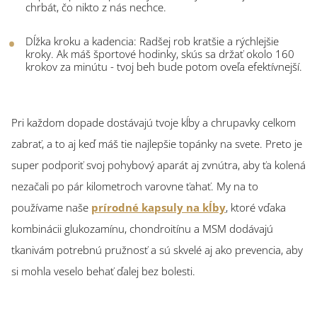
chrbát, čo nikto z nás nechce.
Dĺžka kroku a kadencia: Radšej rob kratšie a rýchlejšie
kroky. Ak máš športové hodinky, skús sa držať okolo 160
krokov za minútu - tvoj beh bude potom oveľa efektívnejší.
Pri každom dopade dostávajú tvoje kĺby a chrupavky celkom
zabrať, a to aj keď máš tie najlepšie topánky na svete. Preto je
super podporiť svoj pohybový aparát aj zvnútra, aby ťa kolená
nezačali po pár kilometroch varovne ťahať. My na to
používame naše
prírodné kapsuly na kĺby
, ktoré vďaka
kombinácii glukozamínu, chondroitínu a MSM dodávajú
tkanivám potrebnú pružnosť a sú skvelé aj ako prevencia, aby
si mohla veselo behať ďalej bez bolesti.