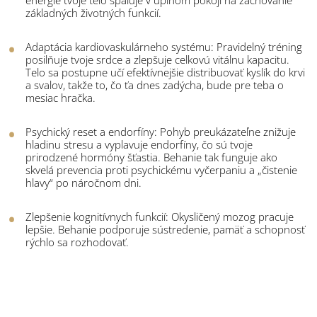
energie tvoje telo spaľuje v úplnom pokoji na zachovanie
základných životných funkcií.
Adaptácia kardiovaskulárneho systému: Pravidelný tréning
posilňuje tvoje srdce a zlepšuje celkovú vitálnu kapacitu.
Telo sa postupne učí efektívnejšie distribuovať kyslík do krvi
a svalov, takže to, čo ťa dnes zadýcha, bude pre teba o
mesiac hračka.
Psychický reset a endorfíny: Pohyb preukázateľne znižuje
hladinu stresu a vyplavuje endorfíny, čo sú tvoje
prirodzené hormóny šťastia. Behanie tak funguje ako
skvelá prevencia proti psychickému vyčerpaniu a „čistenie
hlavy“ po náročnom dni.
Zlepšenie kognitívnych funkcií: Okysličený mozog pracuje
lepšie. Behanie podporuje sústredenie, pamäť a schopnosť
rýchlo sa rozhodovať.