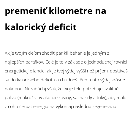
premeniť kilometre na
kalorický deficit
Ak je tvojím cieľom zhodiť pár kíl, behanie je jedným z
najlepších parťákov. Celé je to v základe o jednoduchej rovnici
energetickej bilancie: ak je tvoj výdaj vyšší než príjem, dostávaš
sa do kalorického deficitu a chudneš. Beh tento výdaj krásne
nakopne. Nezabúdaj však, že tvoje telo potrebuje kvalitné
palivo (makroživiny ako bielkoviny, sacharidy a tuky), aby malo
z čoho čerpať energiu na výkon aj následnú regeneráciu.