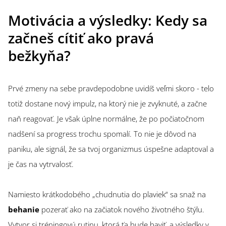
Motivácia a výsledky: Kedy sa
začneš cítiť ako pravá
bežkyňa?
Prvé zmeny na sebe pravdepodobne uvidíš veľmi skoro - telo
totiž dostane nový impulz, na ktorý nie je zvyknuté, a začne
naň reagovať. Je však úplne normálne, že po počiatočnom
nadšení sa progress trochu spomalí. To nie je dôvod na
paniku, ale signál, že sa tvoj organizmus úspešne adaptoval a
je čas na vytrvalosť.
Namiesto krátkodobého „chudnutia do plaviek“ sa snaž na
behanie
pozerať ako na začiatok nového životného štýlu.
Vytvor si tréningovú rutinu, ktorá ťa bude baviť, a výsledky v