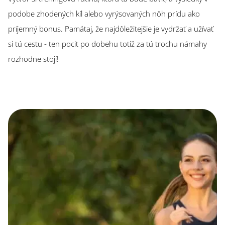
podobe zhodených kíl alebo vyrýsovaných nôh prídu ako
príjemný bonus. Pamätaj, že najdôležitejšie je vydržať a užívať
si tú cestu - ten pocit po dobehu totiž za tú trochu námahy
rozhodne stojí!