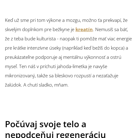
Keď už sme pri tom výkone a mozgu, možno ťa prekvapí, že
skvelým doplnkom pre bežkyne je
kreatín
. Nemusíš sa báť,
že z teba bude kulturista - naopak ti pomôže mať viac energie
pre krátke intenzívne úseky (napríklad keď bežíš do kopca) a
preukázateľne podporuje aj mentálnu výkonnosť a ostrú
myseľ. Ten náš v príchuti jahoda-limetka je navyše
mikronizovaný, takže sa bleskovo rozpustí a nezaťažuje
žalúdok. A chutí sladko, mňam.
Počúvaj svoje telo a
nepodceňuj regeneráciu