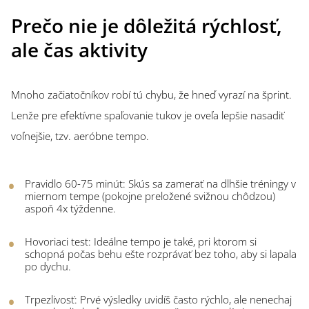
Prečo nie je dôležitá rýchlosť,
ale čas aktivity
Mnoho začiatočníkov robí tú chybu, že hneď vyrazí na šprint.
Lenže pre efektívne spaľovanie tukov je oveľa lepšie nasadiť
voľnejšie, tzv. aeróbne tempo.
Pravidlo 60-75 minút: Skús sa zamerať na dlhšie tréningy v
miernom tempe (pokojne preložené svižnou chôdzou)
aspoň 4x týždenne.
Hovoriaci test: Ideálne tempo je také, pri ktorom si
schopná počas behu ešte rozprávať bez toho, aby si lapala
po dychu.
Trpezlivosť: Prvé výsledky uvidíš často rýchlo, ale nenechaj