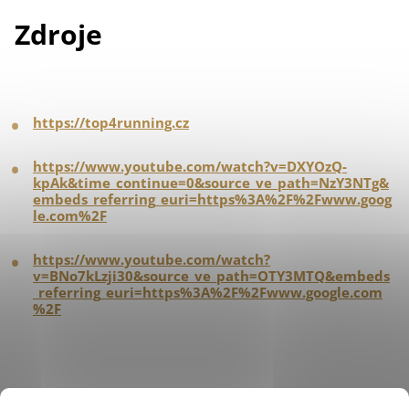
Zdroje
https://top4running.cz
https://www.youtube.com/watch?v=DXYOzQ-
kpAk&time_continue=0&source_ve_path=NzY3NTg&
embeds_referring_euri=https%3A%2F%2Fwww.goog
le.com%2F
https://www.youtube.com/watch?
v=BNo7kLzji30&source_ve_path=OTY3MTQ&embeds
_referring_euri=https%3A%2F%2Fwww.google.com
%2F