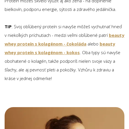
Proteín môžeš skvelo využiť aj ako žena - na doplnenie
bielkovín, podporu energie, sýtosti a zdravého jedálnička.
TIP
: Svoj obľúbený proteín si navyše môžeš vychutnať hneď
v niekoľkých príchutiach - medzi veľmi obľúbené patrí
beauty
whey proteín s kolagénom - čokoláda
alebo
beauty
whey proteín s kolagénom - kokos
. Oba typy sú navyše
obohatené o kolagén, takže podporíš nielen svoje väzy a
šľachy, ale aj pevnosť pleti a pokožky. Vzhůru k zdraviu a
kráse v jednej odmerke!