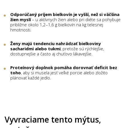
Odporúčaný príjem bielkovín je vyšší, než si väčšina
žien myslí
– u aktívnych žien alebo pri diéte sa pohybuje
približne okolo 1,2–1,6 g bielkovín na kg telesnej
hmotnosti.
Ženy majú tendenciu nahrádzať bielkoviny
sacharidmi alebo tukmi
, pretože sú rýchlejšie,
dostupnejšie a často aj chuťovo lákavejšie.
Proteínový doplnok pomáha dorovnať deficit bez
toho
, aby si musela jesť veľké porcie alebo zložito
plánovať každé jedlo.
Vyvraciame tento mýtus,