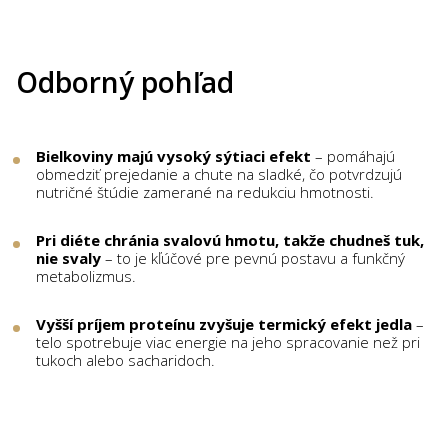
Odborný pohľad
Bielkoviny majú vysoký sýtiaci efekt
– pomáhajú
obmedziť prejedanie a chute na sladké, čo potvrdzujú
nutričné štúdie zamerané na redukciu hmotnosti.
Pri diéte chránia svalovú hmotu, takže chudneš tuk,
nie svaly
– to je kľúčové pre pevnú postavu a funkčný
metabolizmus.
Vyšší príjem proteínu zvyšuje termický efekt jedla
–
telo spotrebuje viac energie na jeho spracovanie než pri
tukoch alebo sacharidoch.