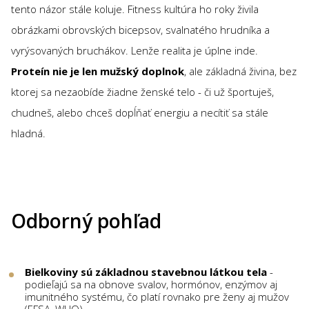
tento názor stále koluje. Fitness kultúra ho roky živila
obrázkami obrovských bicepsov, svalnatého hrudníka a
vyrýsovaných bruchákov. Lenže realita je úplne inde.
Proteín nie je len mužský doplnok
, ale základná živina, bez
ktorej sa nezaobíde žiadne ženské telo - či už športuješ,
chudneš, alebo chceš dopĺňať energiu a necítiť sa stále
hladná.
Odborný pohľad
Bielkoviny sú základnou stavebnou látkou tela
-
podieľajú sa na obnove svalov, hormónov, enzýmov aj
imunitného systému, čo platí rovnako pre ženy aj mužov