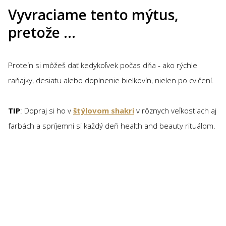
Vyvraciame tento mýtus,
pretože …
Proteín si môžeš dať kedykoľvek počas dňa - ako rýchle
raňajky, desiatu alebo doplnenie bielkovín, nielen po cvičení.
TIP
: Dopraj si ho v
štýlovom shakri
v rôznych veľkostiach aj
farbách a spríjemni si každý deň health and beauty rituálom.