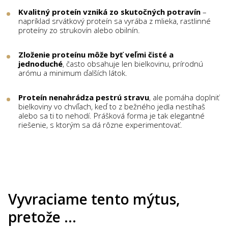
Kvalitný proteín vzniká zo skutočných potravín
–
napríklad srvátkový proteín sa vyrába z mlieka, rastlinné
proteíny zo strukovín alebo obilnín.
Zloženie proteínu môže byť veľmi čisté a
jednoduché
, často obsahuje len bielkovinu, prírodnú
arómu a minimum ďalších látok.
Proteín nenahrádza pestrú stravu
, ale pomáha doplniť
bielkoviny vo chvíľach, keď to z bežného jedla nestíhaš
alebo sa ti to nehodí. Prášková forma je tak elegantné
riešenie, s ktorým sa dá rôzne experimentovať.
Vyvraciame tento mýtus,
pretože …