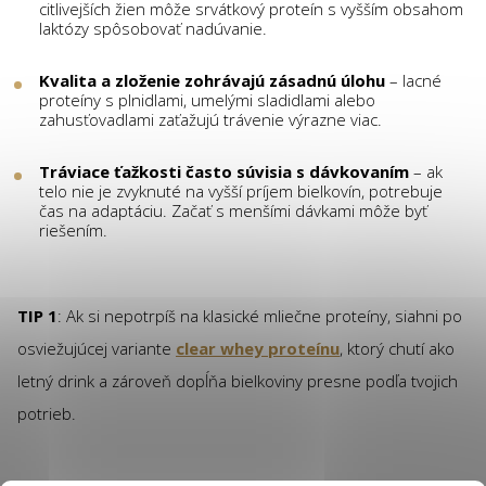
citlivejších žien môže srvátkový proteín s vyšším obsahom
laktózy spôsobovať nadúvanie.
Kvalita a zloženie zohrávajú zásadnú úlohu
– lacné
proteíny s plnidlami, umelými sladidlami alebo
zahusťovadlami zaťažujú trávenie výrazne viac.
Tráviace ťažkosti často súvisia s dávkovaním
– ak
telo nie je zvyknuté na vyšší príjem bielkovín, potrebuje
čas na adaptáciu. Začať s menšími dávkami môže byť
riešením.
TIP 1
: Ak si nepotrpíš na klasické mliečne proteíny, siahni po
osviežujúcej variante
clear whey proteínu
, ktorý chutí ako
letný drink a zároveň dopĺňa bielkoviny presne podľa tvojich
potrieb.