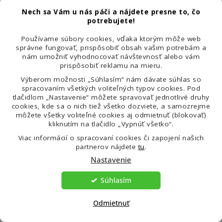
Nech sa Vám u nás páči a nájdete presne to, čo
potrebujete!
Vyvraciame tento mýtus,
Používame súbory cookies, vďaka ktorým môže web
pretože …
správne fungovať, prispôsobiť obsah vašim potrebám a
nám umožniť vyhodnocovať návštevnosť alebo vám
prispôsobiť reklamu na mieru.
Správne zvolený a kvalitný proteín trávenie nezaťažuje –
Výberom možnosti „Súhlasím“ nám dávate súhlas so
spracovaním všetkých voliteľných typov cookies. Pod
naopak môže byť dobre znášaný aj u citlivejších žien, ak
tlačidlom „Nastavenie“ môžete spravovať jednotlivé druhy
cookies, kde sa o nich tiež všetko dozviete, a samozrejme
rešpektuješ svoje telo a správne ho kombinuješ aj so
môžete všetky voliteľné cookies aj odmietnuť (blokovať)
zvyškom jedálnička.
kliknutím na tlačidlo „Vypnúť všetko“.
Viac informácií o spracovaní cookies či zapojení našich
partnerov nájdete
tu
.
TIP 2
: Ak máš s trávením dlhodobé ťažkosti, podpor svoj
Nastavenie
črevný mikrobiom so
super greens
(v niekoľkých
Súhlasím
príchutiach), ktoré nielen výborne chutia, ale doprajú ti
dokonalý pocit pokojného, plochého a hlavne zdravého
Odmietnuť
bruška.