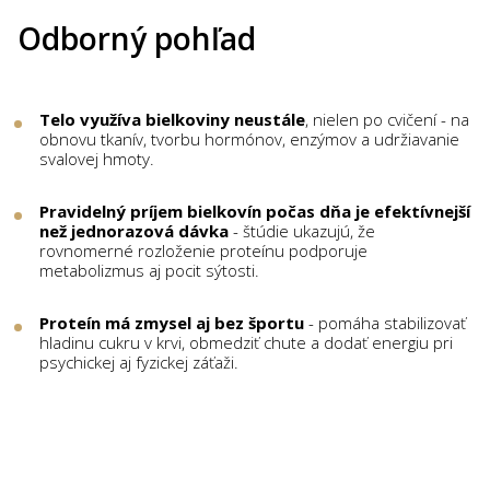
Odborný pohľad
Telo využíva bielkoviny neustále
, nielen po cvičení - na
obnovu tkanív, tvorbu hormónov, enzýmov a udržiavanie
svalovej hmoty.
Pravidelný príjem bielkovín počas dňa je efektívnejší
než jednorazová dávka
- štúdie ukazujú, že
rovnomerné rozloženie proteínu podporuje
metabolizmus aj pocit sýtosti.
Proteín má zmysel aj bez športu
- pomáha stabilizovať
hladinu cukru v krvi, obmedziť chute a dodať energiu pri
psychickej aj fyzickej záťaži.