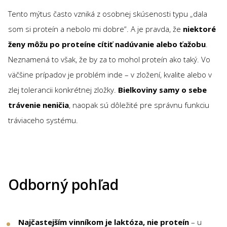
Tento mýtus často vzniká z osobnej skúsenosti typu „dala
som si proteín a nebolo mi dobre“. A je pravda, že
niektoré
ženy môžu po proteíne cítiť nadúvanie alebo ťažobu
.
Neznamená to však, že by za to mohol proteín ako taký. Vo
väčšine prípadov je problém inde – v zložení, kvalite alebo v
zlej tolerancii konkrétnej zložky.
Bielkoviny samy o sebe
trávenie neničia
, naopak sú dôležité pre správnu funkciu
tráviaceho systému.
Odborný pohľad
Najčastejším vinníkom je laktóza, nie proteín
– u