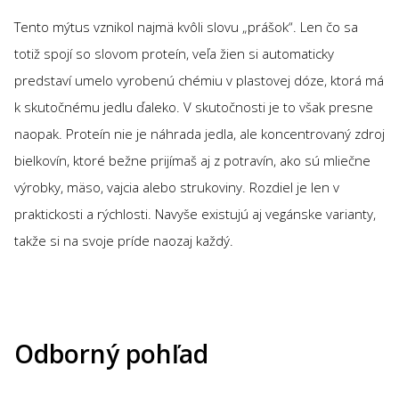
Tento mýtus vznikol najmä kvôli slovu „prášok“. Len čo sa
totiž spojí so slovom proteín, veľa žien si automaticky
predstaví umelo vyrobenú chémiu v plastovej dóze, ktorá má
k skutočnému jedlu ďaleko. V skutočnosti je to však presne
naopak. Proteín nie je náhrada jedla, ale koncentrovaný zdroj
bielkovín, ktoré bežne prijímaš aj z potravín, ako sú mliečne
výrobky, mäso, vajcia alebo strukoviny. Rozdiel je len v
praktickosti a rýchlosti. Navyše existujú aj vegánske varianty,
takže si na svoje príde naozaj každý.
Odborný pohľad