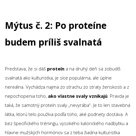
Mýtus č. 2: Po proteíne
budem príliš svalnatá
Predstava, že si dáš
proteín
a na druhý deň sa zobudíš
svalnatá ako kulturistka, je síce populárna, ale úplne
nereálna. Vychádza najmä zo strachu zo straty ženskosti a z
nepochopenia toho,
ako vlastne svaly vznikajú
. Pravda je
taká, že samotný proteín svaly „nevyrába“. Je to len stavebná
látka, ktorú telo používa podľa toho, aké podnety dostáva. A
bez špecifického tréningu, vysokého kalorického nadbytku a
hlavne mužských hormónov sa z teba žiadna kulturistka