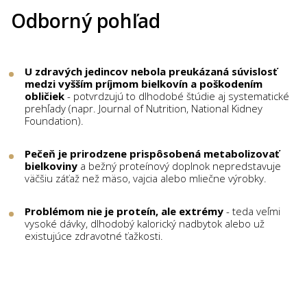
Odborný pohľad
U zdravých jedincov nebola preukázaná súvislosť
medzi vyšším príjmom bielkovín a poškodením
obličiek
- potvrdzujú to dlhodobé štúdie aj systematické
prehľady (napr. Journal of Nutrition, National Kidney
Foundation).
Pečeň je prirodzene prispôsobená metabolizovať
bielkoviny
a bežný proteínový doplnok nepredstavuje
väčšiu záťaž než mäso, vajcia alebo mliečne výrobky.
Problémom nie je proteín, ale extrémy
- teda veľmi
vysoké dávky, dlhodobý kalorický nadbytok alebo už
existujúce zdravotné ťažkosti.