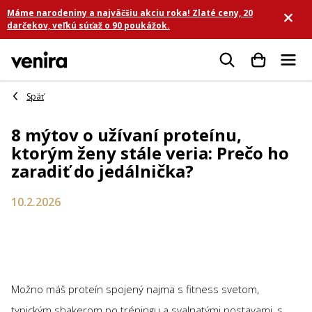
Prejsť
Máme narodeniny a najväčšiu akciu roka! Zlaté ceny, 20
na
darčekov, veľkú súťaž o 90 poukážok.
obsah
Hľadať
8 mýtov o užívaní proteínu,
ktorým ženy stále veria: Prečo ho
zaradiť do jedálnička?
10.2.2026
Možno máš proteín spojený najmä s fitness svetom,
typickým shakerom po tréningu a svalnatými postavami, s