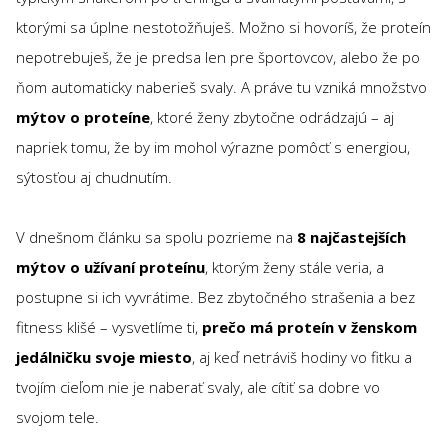
ktorými sa úplne nestotožňuješ. Možno si hovoríš, že proteín
nepotrebuješ, že je predsa len pre športovcov, alebo že po
ňom automaticky naberieš svaly. A práve tu vzniká množstvo
mýtov o proteíne
, ktoré ženy zbytočne odrádzajú – aj
napriek tomu, že by im mohol výrazne pomôcť s energiou,
sýtosťou aj chudnutím.
V dnešnom článku sa spolu pozrieme na
8 najčastejších
mýtov o užívaní proteínu
, ktorým ženy stále veria, a
postupne si ich vyvrátime. Bez zbytočného strašenia a bez
fitness klišé – vysvetlíme ti,
prečo má proteín v ženskom
jedálničku svoje miesto
, aj keď netráviš hodiny vo fitku a
tvojím cieľom nie je naberať svaly, ale cítiť sa dobre vo
svojom tele.