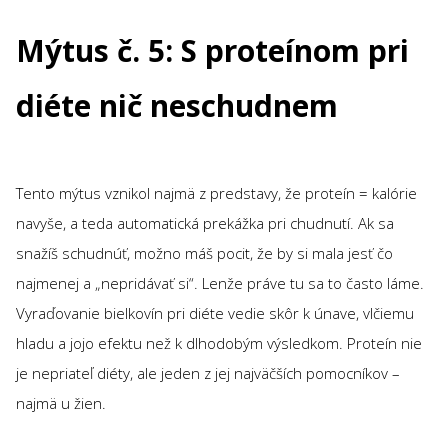
Mýtus č. 5: S proteínom pri
diéte nič neschudnem
Tento mýtus vznikol najmä z predstavy, že proteín = kalórie
navyše, a teda automatická prekážka pri chudnutí. Ak sa
snažíš schudnúť, možno máš pocit, že by si mala jesť čo
najmenej a „nepridávať si“. Lenže práve tu sa to často láme.
Vyraďovanie bielkovín pri diéte vedie skôr k únave, vlčiemu
hladu a jojo efektu než k dlhodobým výsledkom. Proteín nie
je nepriateľ diéty, ale jeden z jej najväčších pomocníkov –
najmä u žien.