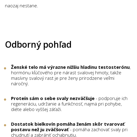
naozaj nestane.
Odborný pohľad
Ženské telo má výrazne nižšiu hladinu testosterónu
,
hormónu kľúčového pre nárast svalovej hmoty, takže
masívny svalový rast je pre ženy prirodzene veľmi
náročný.
Proteín sám o sebe svaly nezväčšuje
- podporuje ich
regeneráciu, udržanie a funkčnosť, najmä pri pohybe,
diéte alebo vyššej záťaži.
Dostatok bielkovín pomáha ženám skôr tvarovať
postavu než ju zväčšovať
- pomáha zachovať svaly pri
chudnutí a zabrániť ochabnutiu.