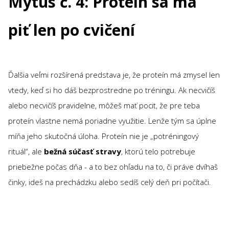
Mýtus č. 4: Proteín sa má
piť len po cvičení
Ďalšia veľmi rozšírená predstava je, že proteín má zmysel len
vtedy, keď si ho dáš bezprostredne po tréningu. Ak necvičíš
alebo necvičíš pravidelne, môžeš mať pocit, že pre teba
proteín vlastne nemá poriadne využitie. Lenže tým sa úplne
míňa jeho skutočná úloha. Proteín nie je „potréningový
rituál“, ale
bežná súčasť stravy
, ktorú telo potrebuje
priebežne počas dňa - a to bez ohľadu na to, či práve dvíhaš
činky, ideš na prechádzku alebo sedíš celý deň pri počítači.