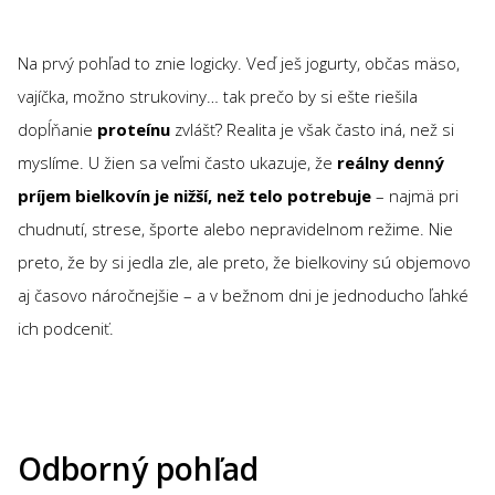
Na prvý pohľad to znie logicky. Veď ješ jogurty, občas mäso,
vajíčka, možno strukoviny… tak prečo by si ešte riešila
dopĺňanie
proteínu
zvlášť? Realita je však často iná, než si
myslíme. U žien sa veľmi často ukazuje, že
reálny denný
príjem bielkovín je nižší, než telo potrebuje
– najmä pri
chudnutí, strese, športe alebo nepravidelnom režime. Nie
preto, že by si jedla zle, ale preto, že bielkoviny sú objemovo
aj časovo náročnejšie – a v bežnom dni je jednoducho ľahké
ich podceniť.
Odborný pohľad