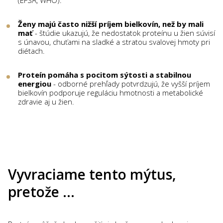
(EFSA, WHO).
Ženy majú často nižší príjem bielkovín, než by mali
mať
- štúdie ukazujú, že nedostatok proteínu u žien súvisí
s únavou, chuťami na sladké a stratou svalovej hmoty pri
diétach.
Proteín pomáha s pocitom sýtosti a stabilnou
energiou
- odborné prehľady potvrdzujú, že vyšší príjem
bielkovín podporuje reguláciu hmotnosti a metabolické
zdravie aj u žien.
Vyvraciame tento mýtus,
pretože …