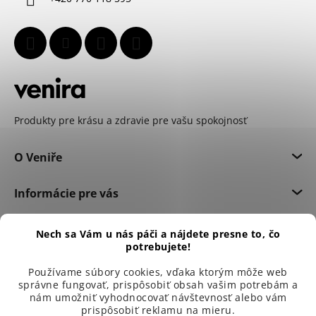
e
Produkty pre krásu a zdravie pre vašu spokojnosť
O Veniře
Informácie pre vás
Dôležité informácie
Nech sa Vám u nás páči a nájdete presne to, čo
potrebujete!
Používame súbory cookies, vďaka ktorým môže web
správne fungovať, prispôsobiť obsah vašim potrebám a
nám umožniť vyhodnocovať návštevnosť alebo vám
prispôsobiť reklamu na mieru.