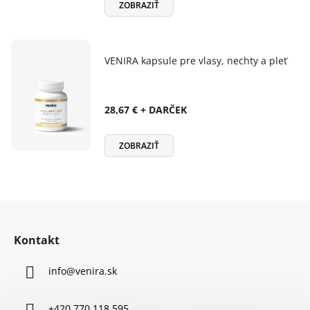
ZOBRAZIŤ
VENIRA kapsule pre vlasy, nechty a pleť
28,67 € + DARČEK
ZOBRAZIŤ
Z
á
Kontakt
p
ä
info
@
venira.sk
t
i
+420 770 118 595