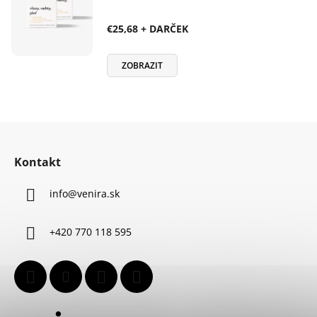
€25,68 + DARČEK
ZOBRAZIT
Z
á
Kontakt
p
ä
info
@
venira.sk
t
i
+420 770 118 595
e