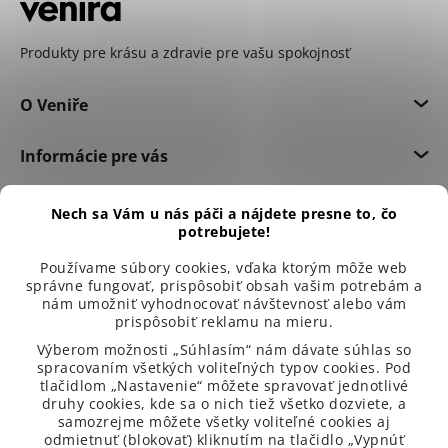
Produkty pre krásu a zdravie pre vašu spokojnosť
O Veniře
Informácie pre vás
Dôležité informácie
Nech sa Vám u nás páči a nájdete presne to, čo
potrebujete!
Používame súbory cookies, vďaka ktorým môže web
správne fungovať, prispôsobiť obsah vašim potrebám a
nám umožniť vyhodnocovať návštevnosť alebo vám
prispôsobiť reklamu na mieru.
Výberom možnosti „Súhlasím“ nám dávate súhlas so
spracovaním všetkých voliteľných typov cookies. Pod
tlačidlom „Nastavenie“ môžete spravovať jednotlivé
druhy cookies, kde sa o nich tiež všetko dozviete, a
samozrejme môžete všetky voliteľné cookies aj
odmietnuť (blokovať) kliknutím na tlačidlo „Vypnúť