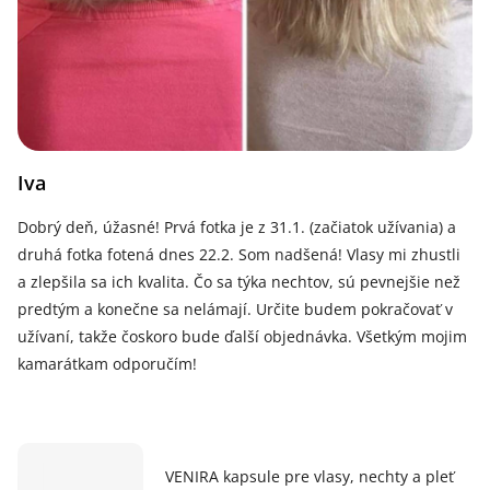
Iva
Dobrý deň, úžasné! Prvá fotka je z 31.1. (začiatok užívania) a
druhá fotka fotená dnes 22.2. Som nadšená! Vlasy mi zhustli
a zlepšila sa ich kvalita. Čo sa týka nechtov, sú pevnejšie než
predtým a konečne sa nelámají. Určite budem pokračovať v
užívaní, takže čoskoro bude ďalší objednávka. Všetkým mojim
kamarátkam odporučím!
VENIRA kapsule pre vlasy, nechty a pleť