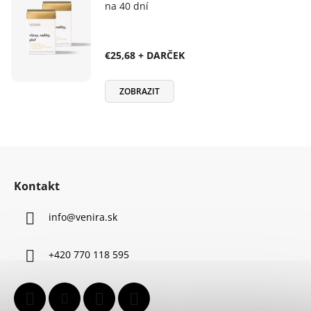
na 40 dní
€25,68 + DARČEK
ZOBRAZIT
Z
á
Kontakt
p
ä
info
@
venira.sk
t
i
+420 770 118 595
e