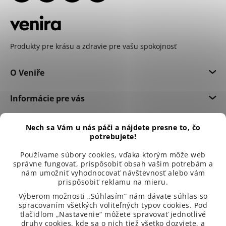
Produkty pre krásu a zdravie pre vašu spokojnosť
O Veniře
Informácie pre vás
Dôležité informácie
Nech sa Vám u nás páči a nájdete presne to, čo
potrebujete!
Používame súbory cookies, vďaka ktorým môže web
správne fungovať, prispôsobiť obsah vašim potrebám a
nám umožniť vyhodnocovať návštevnosť alebo vám
prispôsobiť reklamu na mieru.
Výberom možnosti „Súhlasím“ nám dávate súhlas so
spracovaním všetkých voliteľných typov cookies. Pod
tlačidlom „Nastavenie“ môžete spravovať jednotlivé
druhy cookies, kde sa o nich tiež všetko dozviete, a