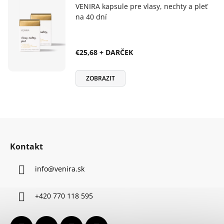
VENIRA kapsule pre vlasy, nechty a pleť
na 40 dní
€25,68 + DARČEK
ZOBRAZIT
Z
á
Kontakt
p
ä
info
@
venira.sk
t
i
+420 770 118 595
e