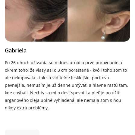
Gabriela
Po 26 dňoch užívania som dnes urobila prvé porovnanie a
okrem toho, že vlasy asi o 3 cm porastené - kvôli toho som to
ale nekupovala - tak sú viditeľne lesklejšie, pocitovo
pevnejšia, nemusím je už denne umývať, a hlavne rastú tam,
kde chýbali. Nechty sa mi o dosť spevnili a pleť je po užití
arganového oleja uplně vyhladená, ale nemala som s ňou
nikdy extra problémy.