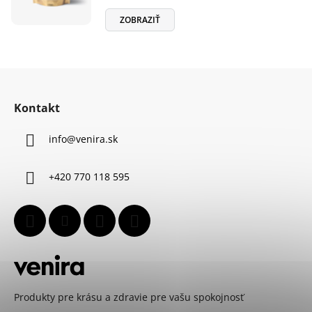
ZOBRAZIŤ
Z
á
Kontakt
p
ä
info
@
venira.sk
t
i
+420 770 118 595
e
Produkty pre krásu a zdravie pre vašu spokojnosť