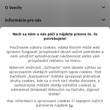
O Veniře
Informácie pre vás
Dôležité informácie
Nech sa Vám u nás páči a nájdete presne to, čo
potrebujete!
Používame súbory cookies, vďaka ktorým môže web
správne fungovať, prispôsobiť obsah vašim potrebám a
nám umožniť vyhodnocovať návštevnosť alebo vám
prispôsobiť reklamu na mieru.
Výberom možnosti „Súhlasím“ nám dávate súhlas so
spracovaním všetkých voliteľných typov cookies. Pod
tlačidlom „Nastavenie“ môžete spravovať jednotlivé
druhy cookies, kde sa o nich tiež všetko dozviete, a
samozrejme môžete všetky voliteľné cookies aj
odmietnuť (blokovať) kliknutím na tlačidlo „Vypnúť
všetko“.
99 % spokojených zákazníků
Viac informácií o spracovaní cookies či zapojení našich
partnerov nájdete
tu
.