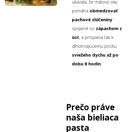
ukázala, že mätový olej
pomáha
obmedzovať
pachové zlúčeniny
spojené so
zápachom z
úst
, a prispieva tak k
dlhotrvajúcemu pocitu
sviežeho dychu až po
dobu 8 hodín
.
Prečo práve
naša bieliaca
pasta