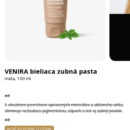
VENIRA bieliaca zubná pasta
mäta, 100 ml
##
S obsahom povrchovo upravených minerálov a aktívneho uhlia,
eliminuje nežiaducu pigmentáciu, zápach z úst aj zubný povlak.
##
NOVÉ VYLEPŠENÉ ZLOŽENIE