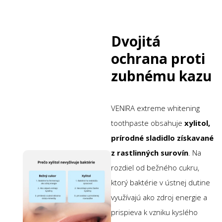
Dvojitá
ochrana proti
zubnému kazu
VENIRA extreme whitening
toothpaste obsahuje
xylitol,
prírodné sladidlo získavané
z rastlinných surovín
. Na
rozdiel od bežného cukru,
ktorý baktérie v ústnej dutine
využívajú ako zdroj energie a
prispieva k vzniku kyslého