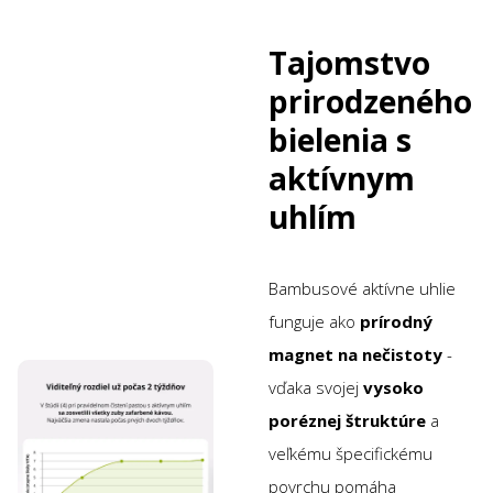
Tajomstvo
prirodzeného
bielenia s
aktívnym
uhlím
Bambusové aktívne uhlie
funguje ako
prírodný
magnet na nečistoty
-
vďaka svojej
vysoko
poréznej štruktúre
a
veľkému špecifickému
povrchu pomáha