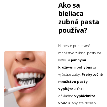
Ako sa
bieliaca
zubná pasta
používa?
Naneste primerané
množstvo zubnej pasty na
kefku a
jemnými
krúživými pohybmi
si
vyčistite zuby.
Prebytočné
množstvo pasty
vypľujte
a ústa
dôkladne
vypláchnite
vodou
. Aby ste dosiahli