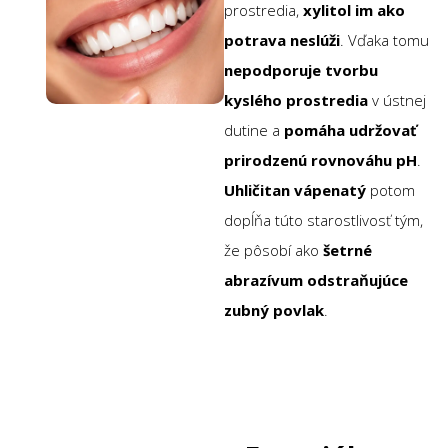
prostredia,
xylitol im ako
potrava neslúži
. Vďaka tomu
nepodporuje tvorbu
kyslého prostredia
v ústnej
dutine a
pomáha udržovať
prirodzenú rovnováhu pH
.
Uhličitan vápenatý
potom
dopĺňa túto starostlivosť tým,
že pôsobí ako
šetrné
abrazívum odstraňujúce
zubný povlak
.