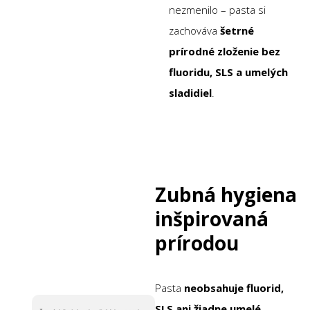
nezmenilo – pasta si
zachováva
šetrné
prírodné zloženie bez
fluoridu, SLS a umelých
sladidiel
.
Zubná hygiena
inšpirovaná
prírodou
Pasta
neobsahuje fluorid,
SLS ani žiadne umelé