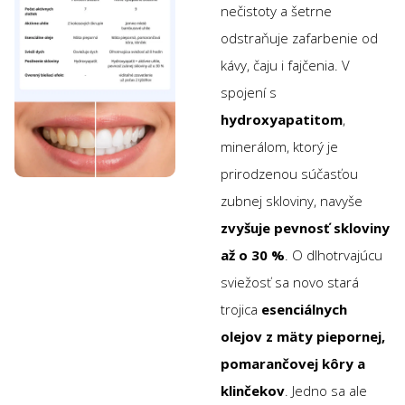
nečistoty a šetrne
odstraňuje zafarbenie od
kávy, čaju i fajčenia. V
spojení s
hydroxyapatitom
,
minerálom, ktorý je
prirodzenou súčasťou
zubnej skloviny, navyše
zvyšuje pevnosť skloviny
až o 30 %
. O dlhotrvajúcu
sviežosť sa novo stará
trojica
esenciálnych
olejov z mäty piepornej,
pomarančovej kôry a
klinčekov
. Jedno sa ale