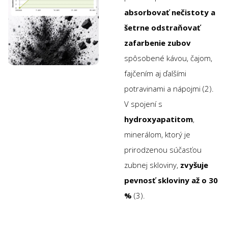
absorbovať nečistoty a
šetrne odstraňovať
zafarbenie zubov
spôsobené kávou, čajom,
fajčením aj ďalšími
potravinami a nápojmi (2).
V spojení s
hydroxyapatitom
,
minerálom, ktorý je
prirodzenou súčasťou
zubnej skloviny,
zvyšuje
pevnosť skloviny až o 30
%
(3).