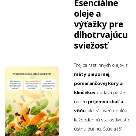
Esenciálne
oleje a
výťažky pre
dlhotrvajúcu
sviežosť
Trojica rastlinných olejov z
mäty piepornej,
pomarančovej kôry a
klinčekov
dodáva paste
nielen
príjemnú chuť a
vôňu
, ale zároveň dopĺňa
každodennú starostlivosť o
ústnu dutinu. Štúdia (5)