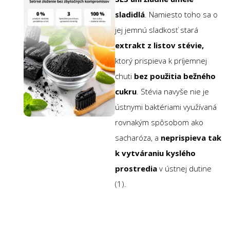
sladidlá
. Namiesto toho sa o
jej jemnú sladkosť stará
extrakt z listov stévie,
ktorý prispieva k príjemnej
chuti
bez použitia bežného
cukru
. Stévia navyše nie je
ústnymi baktériami využívaná
rovnakým spôsobom ako
sacharóza, a
neprispieva tak
k vytváraniu kyslého
prostredia
v ústnej dutine
(1).