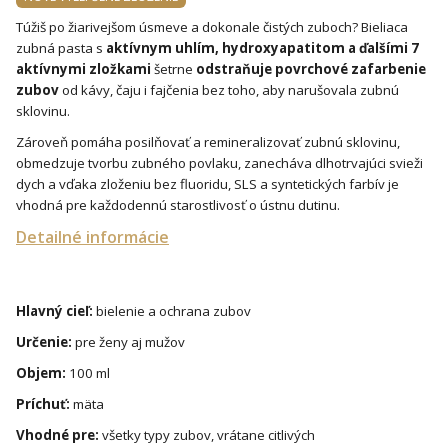
Túžiš po žiarivejšom úsmeve a dokonale čistých zuboch? Bieliaca
zubná pasta s
aktívnym uhlím, hydroxyapatitom a ďalšími 7
aktívnymi zložkami
šetrne
odstraňuje povrchové zafarbenie
zubov
od kávy, čaju i fajčenia bez toho, aby narušovala zubnú
sklovinu.
Zároveň pomáha posilňovať a remineralizovať zubnú sklovinu,
obmedzuje tvorbu zubného povlaku, zanecháva dlhotrvajúci svieži
dych a vďaka zloženiu bez fluoridu, SLS a syntetických farbív je
vhodná pre každodennú starostlivosť o ústnu dutinu.
Detailné informácie
Hlavný cieľ:
bielenie a ochrana zubov
Určenie:
pre ženy aj mužov
Objem:
100 ml
Príchuť:
mäta
Vhodné pre:
všetky typy zubov, vrátane citlivých