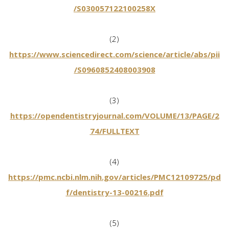
/S030057122100258X
(2)
https://www.sciencedirect.com/science/article/abs/pii
/S0960852408003908
(3)
https://opendentistryjournal.com/VOLUME/13/PAGE/2
74/FULLTEXT
(4)
https://pmc.ncbi.nlm.nih.gov/articles/PMC12109725/pd
f/dentistry-13-00216.pdf
(5)