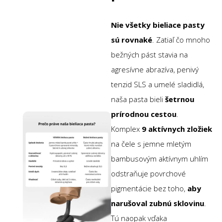
Nie všetky bieliace pasty
sú rovnaké
. Zatiaľ čo mnoho
bežných pást stavia na
agresívne abrazíva, penivý
tenzid SLS a umelé sladidlá,
naša pasta bieli
šetrnou
prírodnou cestou
.
Komplex
9 aktívnych zložiek
na čele s jemne mletým
bambusovým aktívnym uhlím
odstraňuje povrchové
pigmentácie bez toho,
aby
narušoval zubnú sklovinu
.
Tú naopak vďaka