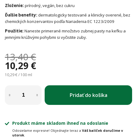
Zloženie:
prírodný, vegán, bez cukru
Ďalšie benefity:
dermatologicky testované a klinicky overené, bez
chemických konzervantov podľa Nariadenia EC 1223/2009
Použitie:
Naneste primerané množstvo zubnej pasty na kefku a
jemnými krúživými pohybmi si vyčistite zuby.
13,40 €
10,29 €
Jednotková cena:
10,29 € / 100 ml
Pridať do košíka
Produkt máme skladom ihneď na odoslanie
Odosielame expresne! Objednajte teraz a
Váš balíček doručíme v
utorok
.