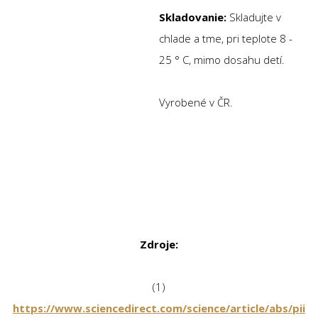
Skladovanie:
Skladujte v
chlade a tme, pri teplote 8 -
25 ° C, mimo dosahu detí.
Vyrobené v ČR.
Zdroje:
(1)
https://www.sciencedirect.com/science/article/abs/pii