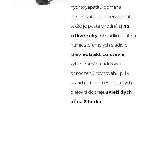
hydroxyapatitu pomáha
posilňovať a remineralizovať,
takže je pasta vhodná aj
na
citlivé zuby
. O sladkú chuť sa
namiesto umelých sladidiel
stará
extrakt zo stévie
,
xylitol pomáha udržovať
prirodzenú rovnováhu pH v
ústach a trojica esenciálnych
olejov ti dopraje
svieži dych
až na 8 hodín
.